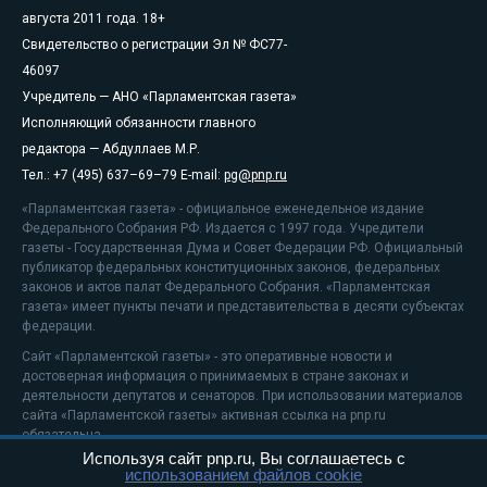
августа 2011 года. 18+
Свидетельство о регистрации Эл № ФС77-
46097
Учредитель — АНО «Парламентская газета»
Исполняющий обязанности главного
редактора — Абдуллаев М.Р.
Тел.: +7 (495) 637–69–79 E-mail:
pg@pnp.ru
«Парламентская газета» - официальное еженедельное издание
Федерального Собрания РФ. Издается с 1997 года. Учредители
газеты - Государственная Дума и Совет Федерации РФ. Официальный
публикатор федеральных конституционных законов, федеральных
законов и актов палат Федерального Собрания. «Парламентская
газета» имеет пункты печати и представительства в десяти субъектах
федерации.
Сайт «Парламентской газеты» - это оперативные новости и
достоверная информация о принимаемых в стране законах и
деятельности депутатов и сенаторов. При использовании материалов
сайта «Парламентской газеты» активная ссылка на pnp.ru
обязательна.
Используя сайт pnp.ru, Вы соглашаетесь с
На информационном ресурсе применяются
рекомендательные
использованием файлов cookie
технологии