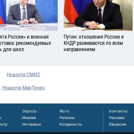
ята России» и военная
Путин: отношения России и
отовка: рекомендуемые
КНДР развиваются по всем
ы для школ
направлениям
Новости СМИ2
Новости МирТесен
Опросы
Фото
Контакты
ы
Мнения
Регионы
Реклама
ентр
Интервью
Колумнисты
Вакансии