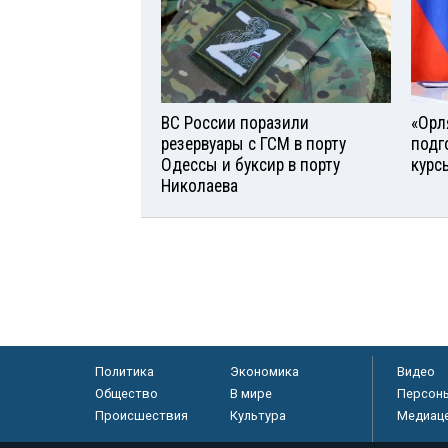
ВС России поразили
«Орл
резервуары с ГСМ в порту
подг
Одессы и буксир в порту
курс
Николаева
Политика
Экономика
Видео
Общество
В мире
Персон
Происшествия
Культура
Медиац