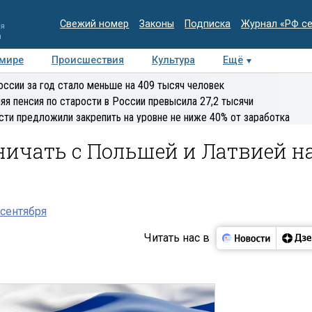
Свежий номер
Законы
Подписка
Журнал «РФ с
ия
и
 мире
Происшествия
Культура
Ещё
Медиацентр
Интервью
Колумнисты
Делова
оссии за год стало меньше на 409 тысяч человек
эксперт
яя пенсия по старости в России превысила 27,2 тысячи
сти предложили закрепить на уровне не ниже 40% от заработка
ничать с Польшей и Латвией н
сентября
Читать нас в