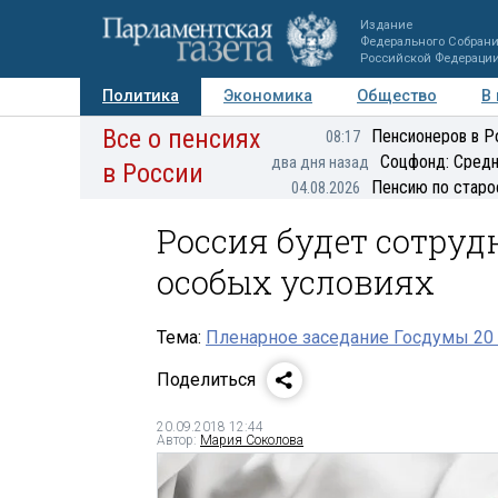
Издание
Федерального Собран
Российской Федераци
Политика
Экономика
Общество
В
Все о пенсиях
Фото
Авторы
Персоны
Мнения
Регионы
Пенсионеров в Р
08:17
Соцфонд: Средн
два дня назад
в России
Пенсию по старо
04.08.2026
Россия будет сотруд
особых условиях
Тема:
Пленарное заседание Госдумы 20 
Поделиться
20.09.2018 12:44
Автор:
Мария Соколова