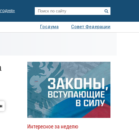
егодня»
Госдума
Совет Федерации
я
Авто
Недвижимость
Технологии
иза
а
Интересное за неделю