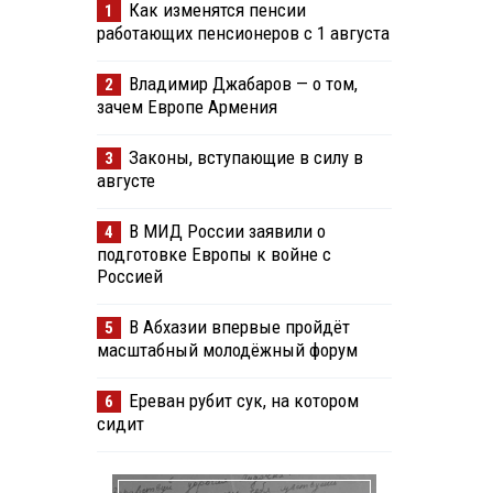
Как изменятся пенсии
1
работающих пенсионеров с 1 августа
Владимир Джабаров — о том,
2
зачем Европе Армения
Законы, вступающие в силу в
3
августе
В МИД России заявили о
4
подготовке Европы к войне с
Россией
В Абхазии впервые пройдёт
5
масштабный молодёжный форум
Ереван рубит сук, на котором
6
сидит