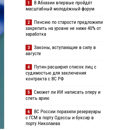
В Абхазии впервые пройдёт
1
масштабный молодёжный форум
Пенсию по старости предложили
2
закрепить на уровне не ниже 40% от
заработка
Законы, вступающие в силу в
3
августе
Путин расширил список лиц с
4
судимостью для заключения
контракта с ВС РФ
Сможет ли ИИ написать оперу и
5
спеть арию
ВС России поразили резервуары
6
с ГСМ в порту Одессы и буксир в
порту Николаева