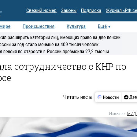
Свежий номер
Законы
Подписка
Журнал «РФ с
ия
и
 мире
Происшествия
Культура
Ещё
Медиацентр
Интервью
Колумнисты
Делова
ил расширить категории лиц, имеющих право на две пенсии
эксперт
оссии за год стало меньше на 409 тысяч человек
я пенсия по старости в России превысила 27,2 тысячи
ла сотрудничество с КНР по
осе
Читать нас в
Источник:
МИД 