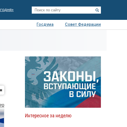
егодня»
Госдума
Совет Федерации
я
Авто
Недвижимость
Технологии
иза
РФ
Интересное за неделю