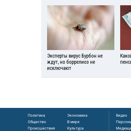
Эксперты вирус Бурбон не
Како
ждут, но боррелиоз не
пенс
исключают
Политика
Экономика
Видео
Общество
В мире
Персон
Происшествия
Культура
Медиац