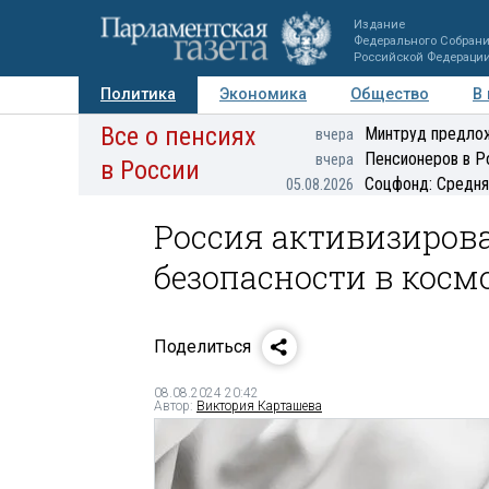
Издание
Федерального Собран
Российской Федераци
Политика
Экономика
Общество
В
Все о пенсиях
Фото
Авторы
Персоны
Мнения
Регионы
Минтруд предлож
вчера
Пенсионеров в Р
вчера
в России
Соцфонд: Средня
05.08.2026
Россия активизирова
безопасности в косм
Поделиться
08.08.2024 20:42
Автор:
Виктория Карташева