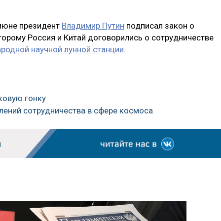
 июне президент
Владимир Путин
подписал закон о
торому Россия и Китай договорились о сотрудничестве
родной научной лунной станции
.
ковую гонку
авлений сотрудничества в сфере космоса