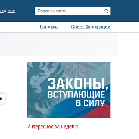
егодня»
Госдума
Совет Федерации
я
Авто
Недвижимость
Технологии
иза
Интересное за неделю