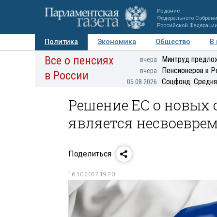
Издание
Федерального Собран
Российской Федераци
Политика
Экономика
Общество
В
Все о пенсиях
Фото
Авторы
Персоны
Мнения
Регионы
Минтруд предлож
вчера
Пенсионеров в Р
вчера
в России
Соцфонд: Средня
05.08.2026
Решение ЕС о новых
является несвоеврем
Поделиться
16.10.2017 19:20