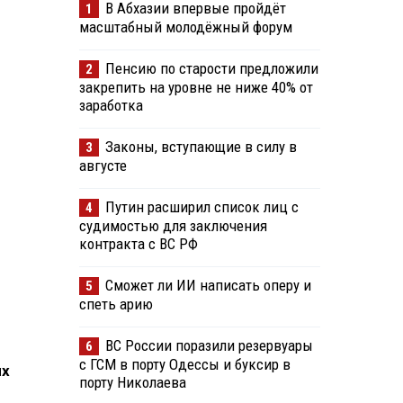
В Абхазии впервые пройдёт
1
масштабный молодёжный форум
Пенсию по старости предложили
2
закрепить на уровне не ниже 40% от
заработка
Законы, вступающие в силу в
3
августе
Путин расширил список лиц с
4
судимостью для заключения
контракта с ВС РФ
Сможет ли ИИ написать оперу и
5
спеть арию
ВС России поразили резервуары
6
с ГСМ в порту Одессы и буксир в
их
порту Николаева