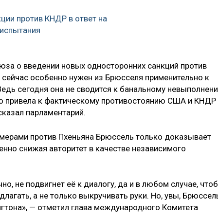
кции против КНДР в ответ на
 испытания
юза о введении новых односторонних санкций против
й сейчас особенно нужен из Брюсселя применительно к
едь сегодня она не сводится к банальному невыполнен
о привела к фактическому противостоянию США и КНДР
сказал парламентарий.
 мерами против Пхеньяна Брюссель только доказывает
нно снижая авторитет в качестве независимого
о, не подвигнет её к диалогу, да и в любом случае, что
лагать, а не только выкручивать руки. Но, увы, Брюссел
гтона», — отметил глава международного Комитета