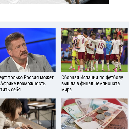
ерт: только Россия может
Сборная Испании по футболу
 Африке возможность
вышла в финал чемпионата
тить себя
мира