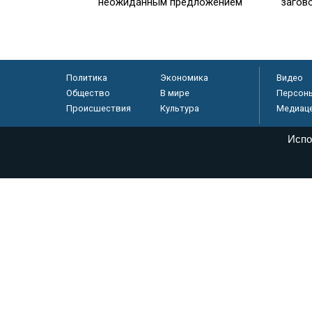
неожиданным предложением
загов
Политика
Экономика
Видео
Общество
В мире
Персон
Происшествия
Культура
Медиац
Испо
© «Парламентская газета», 2026 г.
Электронное периодическое издание «Парламентская газета» за
Федеральной службе по надзору в сфере связи, информационных
массовых коммуникаций (Роскомнадзор) 05 августа 2011 года. 1
Свидетельство о регистрации Эл № ФС77-46097
Учредитель — АНО «Парламентская газета»
Исполняющий обязанности главного редактора — Абдуллаев М.Р
Тел.: +7 (495) 637–69–79 E-mail:
pg@pnp.ru
«Парламентская газета» - официальное еженедельное издание Фе
федеральных конституционных законов, федеральных законов и а
Сайт «Парламентской газеты» - это оперативные новости и дост