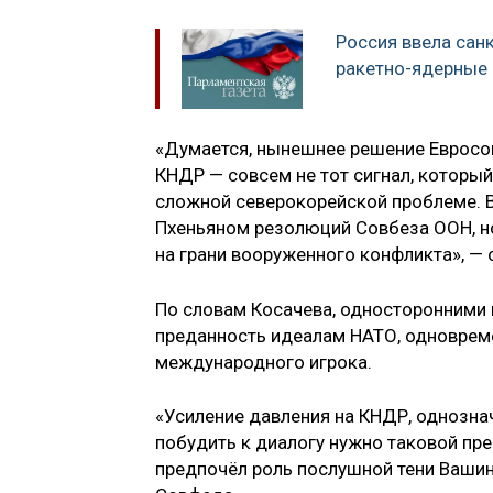
Россия ввела сан
ракетно-ядерные
«Думается, нынешнее решение Евросо
КНДР — совсем не тот сигнал, которы
сложной северокорейской проблеме. В
Пхеньяном резолюций Совбеза ООН, н
на грани вооруженного конфликта», — 
По словам Косачева, односторонними
преданность идеалам НАТО, одновреме
международного игрока.
«Усиление давления на КНДР, однозначн
побудить к диалогу нужно таковой пред
предпочёл роль послушной тени Вашин