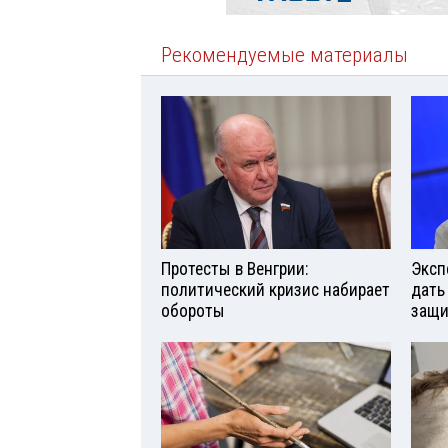
Рекомендуемые материалы
Протесты в Венгрии:
Эксп
политический кризис набирает
дать
обороты
защи