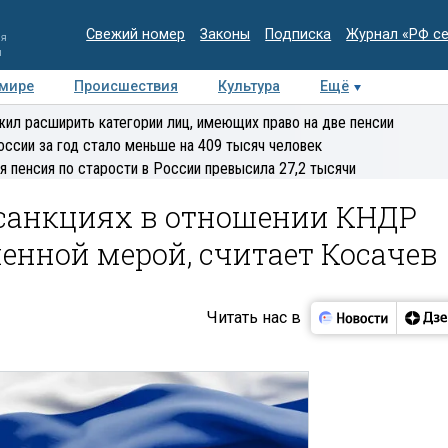
Свежий номер
Законы
Подписка
Журнал «РФ с
ия
и
 мире
Происшествия
Культура
Ещё
Медиацентр
Интервью
Колумнисты
Делова
ил расширить категории лиц, имеющих право на две пенсии
эксперт
оссии за год стало меньше на 409 тысяч человек
я пенсия по старости в России превысила 27,2 тысячи
 санкциях в отношении КНДР
енной мерой, считает Косачев
Читать нас в