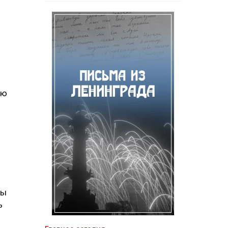
ию
бы
ь