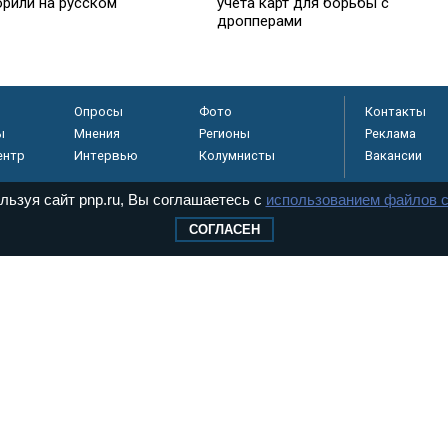
учета карт для борьбы с
орили на русском
дропперами
Опросы
Фото
Контакты
ы
Мнения
Регионы
Реклама
ентр
Интервью
Колумнисты
Вакансии
льзуя сайт pnp.ru, Вы соглашаетесь с
использованием файлов c
СОГЛАСЕН
регистрировано в
 технологий и
8+
.
дерального Собрания РФ. Издается с 1997 года. Учредители газеты - Государств
ктов палат Федерального Собрания. «Парламентская газета» имеет пункты печати
оверная информация о принимаемых в стране законах и деятельности депутатов и