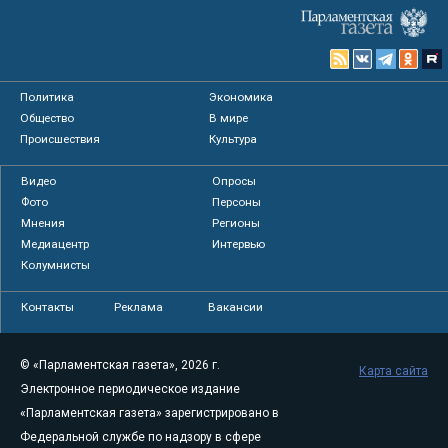
Политика
Экономика
Общество
В мире
Происшествия
Культура
Видео
Опросы
Фото
Персоны
Мнения
Регионы
Медиацентр
Интервью
Колумнисты
Контакты
Реклама
Вакансии
© «Парламентская газета», 2026 г.
Карта сайта
Электронное периодическое издание
«Парламентская газета» зарегистрировано в
Федеральной службе по надзору в сфере