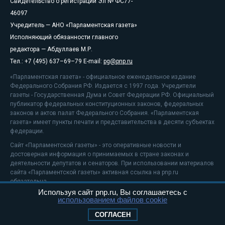
Свидетельство о регистрации Эл № ФС77-
46097
Учредитель — АНО «Парламентская газета»
Исполняющий обязанности главного
редактора — Абдуллаев М.Р.
Тел.: +7 (495) 637–69–79 E-mail:
pg@pnp.ru
«Парламентская газета» - официальное еженедельное издание
Федерального Собрания РФ. Издается с 1997 года. Учредители
газеты - Государственная Дума и Совет Федерации РФ. Официальный
публикатор федеральных конституционных законов, федеральных
законов и актов палат Федерального Собрания. «Парламентская
газета» имеет пункты печати и представительства в десяти субъектах
федерации.
Сайт «Парламентской газеты» - это оперативные новости и
достоверная информация о принимаемых в стране законах и
деятельности депутатов и сенаторов. При использовании материалов
сайта «Парламентской газеты» активная ссылка на pnp.ru
обязательна.
Используя сайт pnp.ru, Вы соглашаетесь с
На информационном ресурсе применяются
рекомендательные
использованием файлов cookie
технологии
Положение о защите персональных данных
СОГЛАСЕН