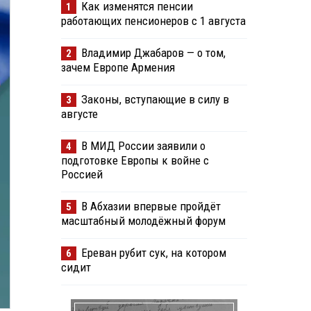
Как изменятся пенсии
1
работающих пенсионеров с 1 августа
Владимир Джабаров — о том,
2
зачем Европе Армения
Законы, вступающие в силу в
3
августе
В МИД России заявили о
4
подготовке Европы к войне с
Россией
В Абхазии впервые пройдёт
5
масштабный молодёжный форум
Ереван рубит сук, на котором
6
сидит