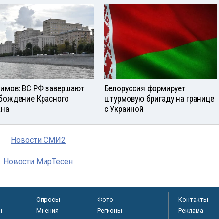
симов: ВС РФ завершают
Белоруссия формирует
бождение Красного
штурмовую бригаду на границе
ана
с Украиной
Новости СМИ2
Новости МирТесен
Опросы
Фото
Контакты
ы
Мнения
Регионы
Реклама