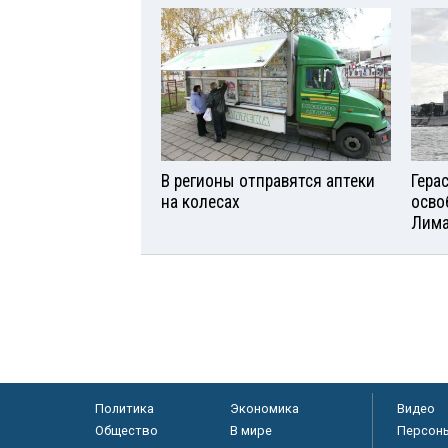
В регионы отправятся аптеки
Гера
на колесах
осво
Лим
Политика
Экономика
Видео
Общество
В мире
Персон