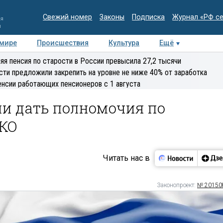
Свежий номер
Законы
Подписка
Журнал «РФ с
ия
и
 мире
Происшествия
Культура
Ещё
Медиацентр
Интервью
Колумнисты
Делова
яя пенсия по старости в России превысила 27,2 тысячи
эксперт
сти предложили закрепить на уровне не ниже 40% от заработка
енсии работающих пенсионеров с 1 августа
и дать полномочия по
НКО
Читать нас в
Законопроект:
№ 20150