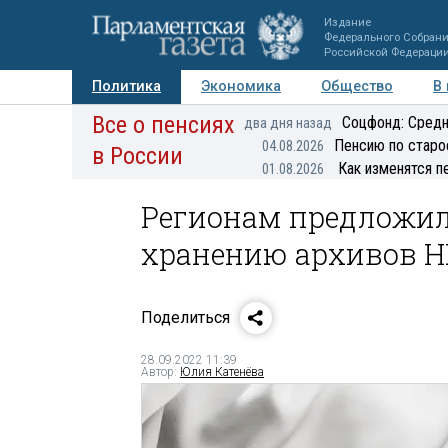
Издание
Федерального Собран
Российской Федераци
Политика
Экономика
Общество
В
Все о пенсиях
Фото
Авторы
Персоны
Мнения
Регионы
Соцфонд: Средн
два дня назад
Пенсию по старо
04.08.2026
в России
Как изменятся п
01.08.2026
Регионам предложил
хранению архивов 
Поделиться
28.09.2022 11:39
Автор:
Юлия Катенёва