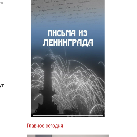
om
ут
Главное сегодня