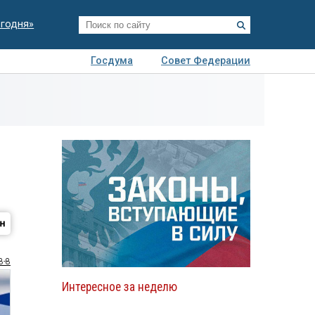
егодня»
Госдума
Совет Федерации
я
Авто
Недвижимость
Технологии
иза
8-8
Интересное за неделю