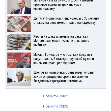
Зюганов назвал БРИКС и ШОС главными
противовесами американскому
империализму
Депутат Новичков: Пенсионеры с 30-летним
стажем на селе имеют право на надбавку
Квоты на щуку и лимиты на рака: как
Минсельхоз может изменить правила
рыбалки
Михаил Гончаров — о том, как создают
национальный стандарт русской кухни и
зачем он нужен ресторанам
Долговая «разгрузка»: сенаторы готовят
закон о продлении срока погашения
бюджетных кредитов регионами
Новости СМИ2
Новости СМИ2