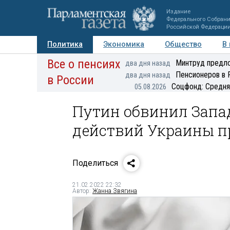
Издание
Федерального Собран
Российской Федераци
Политика
Экономика
Общество
В
Все о пенсиях
Фото
Авторы
Персоны
Мнения
Регионы
Минтруд предло
два дня назад
Пенсионеров в 
два дня назад
в России
Соцфонд: Средня
05.08.2026
Путин обвинил Запа
действий Украины 
Поделиться
21.02.2022 22:32
Автор:
Жанна Звягина