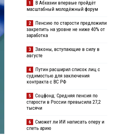
В Абхазии впервые пройдёт
1
масштабный молодёжный форум
Пенсию по старости предложили
2
закрепить на уровне не ниже 40% от
заработка
Законы, вступающие в силу в
3
августе
Путин расширил список лиц с
4
судимостью для заключения
контракта с ВС РФ
Соцфонд: Средняя пенсия по
5
старости в России превысила 27,2
тысячи
Сможет ли ИИ написать оперу и
6
спеть арию