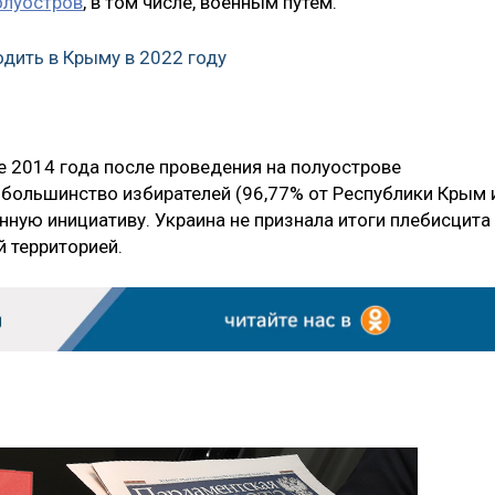
олуостров
, в том числе, военным путем.
одить в Крыму в 2022 году
е 2014 года после проведения на полуострове
большинство избирателей (96,77% от Республики Крым 
ную инициативу. Украина не признала итоги плебисцита
й территорией.