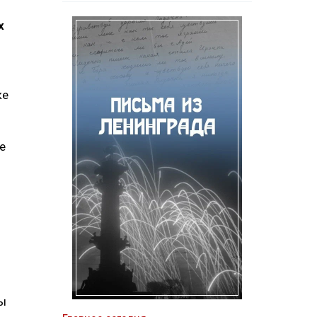
х
ке
е
ны