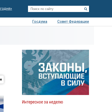
егодня»
Госдума
Совет Федерации
я
Авто
Недвижимость
Технологии
иза
Интересное за неделю