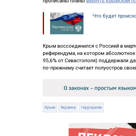
прописаны планы
вернуть крымский п
Что будет происх
Крым воссоединился с Россией в март
референдума, на котором абсолютное 
95,6% от Севастополя) поддержали дан
по-прежнему считает полуостров свое
Крым
Украина
терроризм