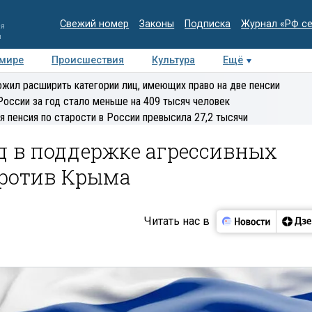
Свежий номер
Законы
Подписка
Журнал «РФ с
ия
и
 мире
Происшествия
Культура
Ещё
Медиацентр
Интервью
Колумнисты
Делова
жил расширить категории лиц, имеющих право на две пенсии
эксперт
России за год стало меньше на 409 тысяч человек
я пенсия по старости в России превысила 27,2 тысячи
д в поддержке агрессивных
против Крыма
Читать нас в