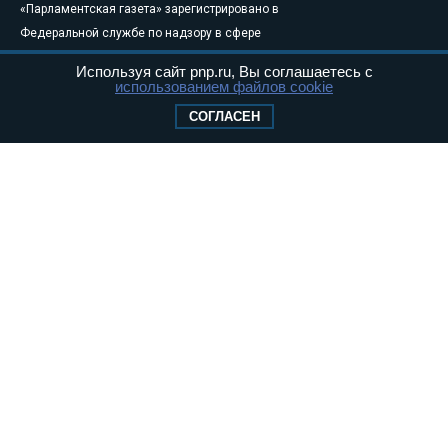
«Парламентская газета» зарегистрировано в
Федеральной службе по надзору в сфере
связи, информационных технологий и
Используя сайт pnp.ru, Вы соглашаетесь с
массовых коммуникаций (Роскомнадзор) 05
использованием файлов cookie
августа 2011 года. 18+
СОГЛАСЕН
Свидетельство о регистрации Эл № ФС77-
46097
Учредитель — АНО «Парламентская газета»
Исполняющий обязанности главного
редактора — Абдуллаев М.Р.
Тел.: +7 (495) 637–69–79 E-mail:
pg@pnp.ru
«Парламентская газета» - официальное еженедельное издание
Федерального Собрания РФ. Издается с 1997 года. Учредители
газеты - Государственная Дума и Совет Федерации РФ. Официальный
публикатор федеральных конституционных законов, федеральных
законов и актов палат Федерального Собрания. «Парламентская
газета» имеет пункты печати и представительства в десяти субъектах
федерации.
Сайт «Парламентской газеты» - это оперативные новости и
достоверная информация о принимаемых в стране законах и