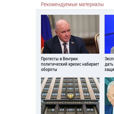
Рекомендуемые материалы
Протесты в Венгрии:
Эксп
политический кризис набирает
дать
обороты
защи