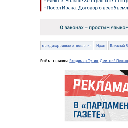
• Рябков: Больше 30 стран хотят со
• Посол Ирана: Договор о всеобъем
международные отношения
Иран
Ближний 
Ещё материалы:
Владимир Путин
,
Дмитрий Песко