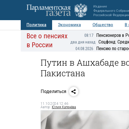
Издание
Федерального Собран
Российской Федераци
Политика
Экономика
Общество
В
Все о пенсиях
Фото
Авторы
Персоны
Мнения
Регионы
Пенсионеров в Р
08:17
Соцфонд: Средн
два дня назад
в России
Пенсию по старо
04.08.2026
Путин в Ашхабаде вс
Пакистана
Поделиться
11.10.2024 12:46
Автор:
Юлия Катенёва