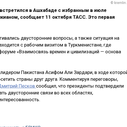
© kremlin.
встретился в Ашхабаде с избранным в июле
ианом, сообщает 11 октября ТАСС. Это первая
агивались двусторонние вопросы, а также ситуация на
ходится с рабочим визитом в Туркменистане, где
форуме «Взаимосвязь времен и цивилизаций — основа
с лидером Пакистана Асифом Али Зардари, в ходе которо
етить страны друг друга. Комментируя переговоры,
Дмитрий Песков
сообщил, что президенты подтвердили
ть двусторонние связи во всех областях,
интересованность.