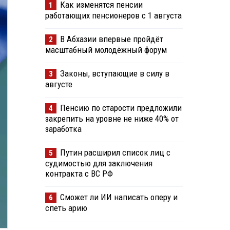
Как изменятся пенсии
1
работающих пенсионеров с 1 августа
В Абхазии впервые пройдёт
2
масштабный молодёжный форум
Законы, вступающие в силу в
3
августе
Пенсию по старости предложили
4
закрепить на уровне не ниже 40% от
заработка
Путин расширил список лиц с
5
судимостью для заключения
контракта с ВС РФ
Сможет ли ИИ написать оперу и
6
спеть арию