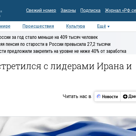
Свежий номер
Законы
Подписка
Журнал «РФ с
ия
и
 мире
Происшествия
Культура
Ещё
Медиацентр
Интервью
Колумнисты
Делова
оссии за год стало меньше на 409 тысяч человек
эксперт
яя пенсия по старости в России превысила 27,2 тысячи
сти предложили закрепить на уровне не ниже 40% от заработка
третился с лидерами Ирана и
Читать нас в