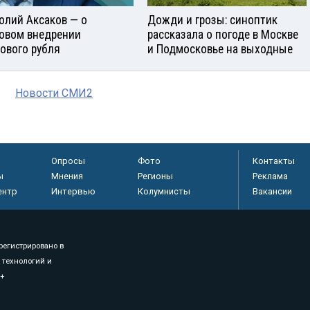
олий Аксаков — о
Дожди и грозы: синоптик
овом внедрении
рассказала о погоде в Москве
ового рубля
и Подмосковье на выходные
Новости СМИ2
Опросы
Фото
Контакты
ы
Мнения
Регионы
Реклама
ентр
Интервью
Колумнисты
Вакансии
регистрировано в
 технологий и
8+