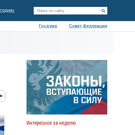
егодня»
Госдума
Совет Федерации
я
Авто
Недвижимость
Технологии
иза
Интересное за неделю