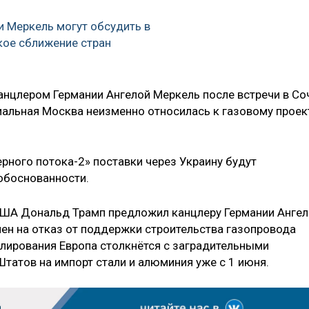
и Меркель могут обсудить в
кое сближение стран
анцлером Германии Ангелой Меркель после встречи в Со
иальная Москва неизменно относилась к газовому проек
ерного потока-2» поставки через Украину будут
обоснованности.
США Дональд Трамп предложил канцлеру Германии Ангел
ен на отказ от поддержки строительства газопровода
улирования Европа столкнётся с заградительными
атов на импорт стали и алюминия уже с 1 июня.