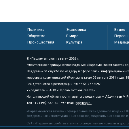
Политика
Экономика
Видео
Общество
В мире
Персон
Происшествия
Культура
Медиац
© «Парламентская газета», 2026 г.
Электронное периодическое издание «Парламентская газета» за
Федеральной службе по надзору в сфере связи, информационных
массовых коммуникаций (Роскомнадзор) 05 августа 2011 года. 1
Свидетельство о регистрации Эл № ФС77-46097
Учредитель — АНО «Парламентская газета»
Исполняющий обязанности главного редактора — Абдуллаев М.Р
Тел.: +7 (495) 637–69–79 E-mail:
pg@pnp.ru
«Парламентская газета» - официальное еженедельное издание Фе
федеральных конституционных законов, федеральных законов и а
Сайт «Парламентской газеты» - это оперативные новости и дост
«Парламентской газеты» активная ссылка на pnp.ru обязательна.