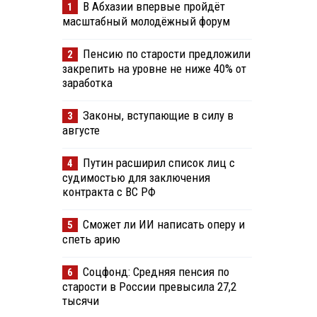
В Абхазии впервые пройдёт
1
масштабный молодёжный форум
Пенсию по старости предложили
2
закрепить на уровне не ниже 40% от
заработка
Законы, вступающие в силу в
3
августе
Путин расширил список лиц с
4
судимостью для заключения
контракта с ВС РФ
Сможет ли ИИ написать оперу и
5
спеть арию
Соцфонд: Средняя пенсия по
6
старости в России превысила 27,2
тысячи