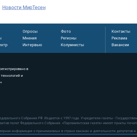
Новости МирТесен
Опросы
Фото
Контакты
ы
Мнения
Регионы
Реклама
ентр
Интервью
Колумнисты
Вакансии
регистрировано в
 технологий и
8+
.
дерального Собрания РФ. Издается с 1997 года. Учредители газеты - Государств
ктов палат Федерального Собрания. «Парламентская газета» имеет пункты печати
оверная информация о принимаемых в стране законах и деятельности депутатов и