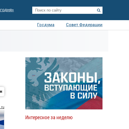
егодня»
Госдума
Совет Федерации
я
Авто
Недвижимость
Технологии
иза
.ru
Интересное за неделю