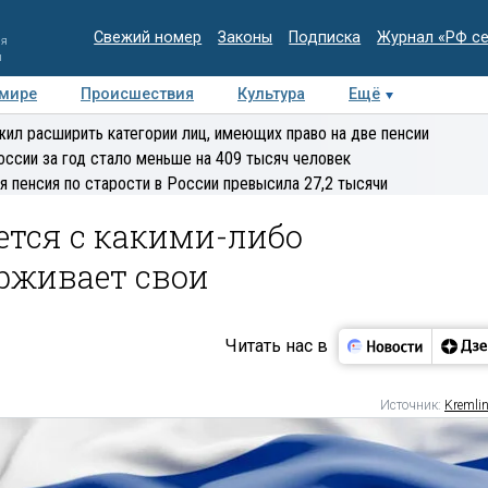
Свежий номер
Законы
Подписка
Журнал «РФ с
ия
и
 мире
Происшествия
Культура
Ещё
Медиацентр
Интервью
Колумнисты
Делова
ил расширить категории лиц, имеющих право на две пенсии
эксперт
оссии за год стало меньше на 409 тысяч человек
я пенсия по старости в России превысила 27,2 тысячи
рется с какими-либо
рживает свои
Читать нас в
Источник:
Kremlin