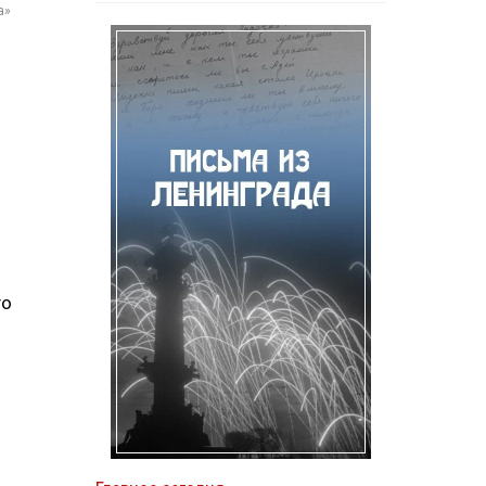
а»
го