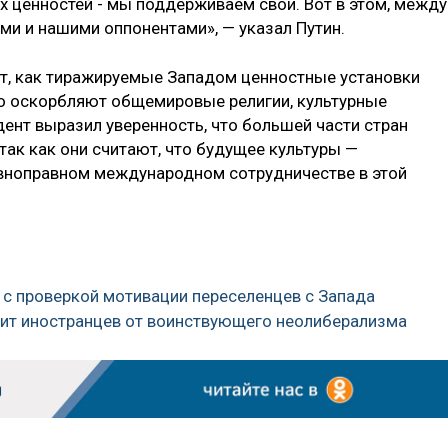
х ценностей - мы поддерживаем свои. Вот в этом, между
ми и нашими оппонентами», — указал Путин.
дят, как тиражируемые Западом ценностные установки
но оскорбляют общемировые религии, культурные
ент выразил уверенность, что большей части стран
 так как они считают, что будущее культуры —
авноправном международном сотрудничестве в этой
 с проверкой мотивации переселенцев с Запада
итит иностранцев от воинствующего неолиберализма