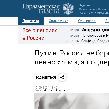
Издание
Федерального Собран
Российской Федераци
Политика
Экономика
Общество
В
Все о пенсиях
Фото
Авторы
Персоны
Мнения
Регионы
Минтруд предлож
вчера
Пенсионеров в Р
вчера
в России
Соцфонд: Средня
05.08.2026
Путин: Россия не бо
ценностями, а подде
Поделиться
12.09.2024 18:45
Автор:
Наталия Васильева