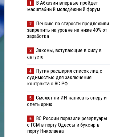
В Абхазии впервые пройдёт
1
масштабный молодёжный форум
Пенсию по старости предложили
2
закрепить на уровне не ниже 40% от
заработка
Законы, вступающие в силу в
3
августе
Путин расширил список лиц с
4
судимостью для заключения
контракта с ВС РФ
Сможет ли ИИ написать оперу и
5
спеть арию
ВС России поразили резервуары
6
с ГСМ в порту Одессы и буксир в
порту Николаева