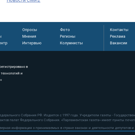
Новости СМИ2
Опросы
Фото
Контакты
ы
Мнения
Регионы
Реклама
ентр
Интервью
Колумнисты
Вакансии
регистрировано в
 технологий и
8+
.
дерального Собрания РФ. Издается с 1997 года. Учредители газеты - Государств
ктов палат Федерального Собрания. «Парламентская газета» имеет пункты печати
оверная информация о принимаемых в стране законах и деятельности депутатов и