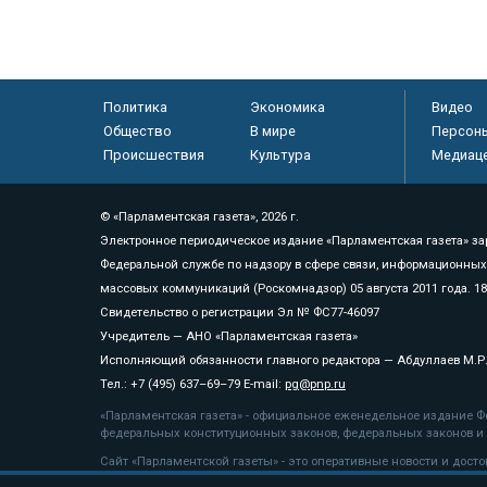
Политика
Экономика
Видео
Общество
В мире
Персон
Происшествия
Культура
Медиац
© «Парламентская газета», 2026 г.
Электронное периодическое издание «Парламентская газета» за
Федеральной службе по надзору в сфере связи, информационных
массовых коммуникаций (Роскомнадзор) 05 августа 2011 года. 1
Свидетельство о регистрации Эл № ФС77-46097
Учредитель — АНО «Парламентская газета»
Исполняющий обязанности главного редактора — Абдуллаев М.Р
Тел.: +7 (495) 637–69–79 E-mail:
pg@pnp.ru
«Парламентская газета» - официальное еженедельное издание Фе
федеральных конституционных законов, федеральных законов и а
Сайт «Парламентской газеты» - это оперативные новости и дост
«Парламентской газеты» активная ссылка на pnp.ru обязательна.