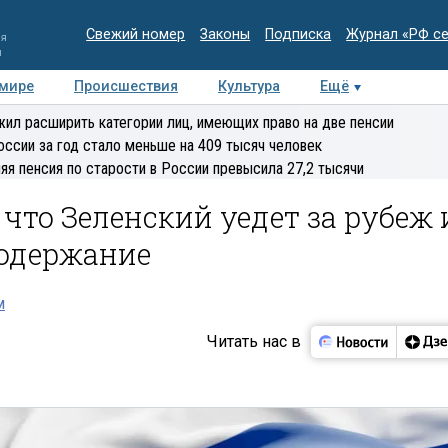
Свежий номер
Законы
Подписка
Журнал «РФ с
ия
и
 мире
Происшествия
Культура
Ещё
Медиацентр
Интервью
Колумнисты
Делова
ил расширить категории лиц, имеющих право на две пенсии
эксперт
оссии за год стало меньше на 409 тысяч человек
яя пенсия по старости в России превысила 27,2 тысячи
что Зеленский уедет за рубеж 
содержание
м
Читать нас в