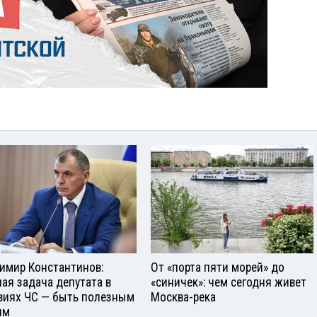
имир Константинов:
От «порта пяти морей» до
ная задача депутата в
«синичек»: чем сегодня живет
виях ЧС — быть полезным
Москва-река
ям