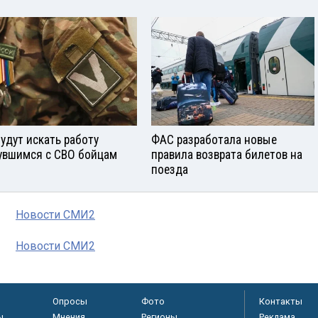
будут искать работу
ФАС разработала новые
увшимся с СВО бойцам
правила возврата билетов на
поезда
Новости СМИ2
Новости СМИ2
Опросы
Фото
Контакты
ы
Мнения
Регионы
Реклама