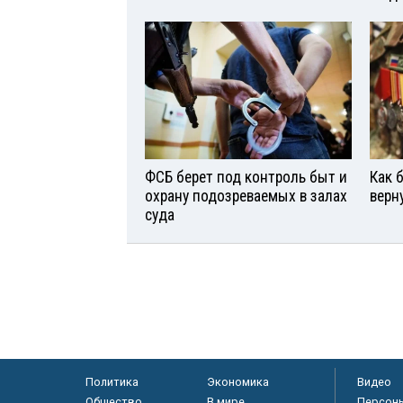
ФСБ берет под контроль быт и
Как 
охрану подозреваемых в залах
верн
суда
Политика
Экономика
Видео
Общество
В мире
Персон