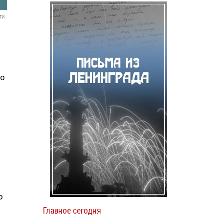
ти
то
о
Главное сегодня