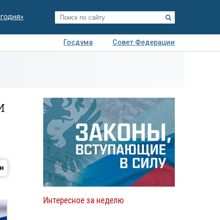
егодня»
Госдума
Совет Федерации
я
Авто
Недвижимость
Технологии
иза
и
Интересное за неделю