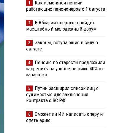
Как изменятся пенсии
1
работающих пенсионеров с 1 августа
В Абхазии впервые пройдёт
2
масштабный молодёжный форум
Законы, вступающие в силу в
3
августе
Пенсию по старости предложили
4
закрепить на уровне не ниже 40% от
заработка
Путин расширил список лиц с
5
судимостью для заключения
контракта с ВС РФ
Сможет ли ИИ написать оперу и
6
спеть арию