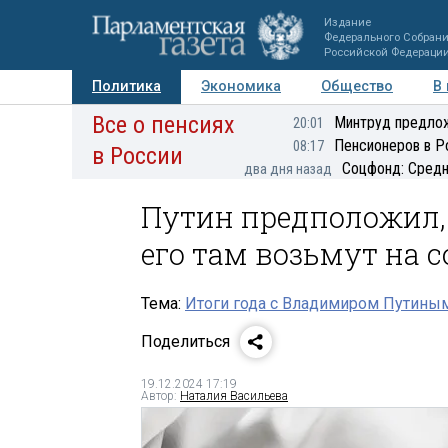
Издание
Федерального Собран
Российской Федераци
Политика
Экономика
Общество
В
Все о пенсиях
Фото
Авторы
Персоны
Мнения
Регионы
Минтруд предлож
20:01
Пенсионеров в Р
08:17
в России
Соцфонд: Средн
два дня назад
Путин предположил, 
его там возьмут на 
Тема:
Итоги года с Владимиром Путины
Поделиться
19.12.2024 17:19
Автор:
Наталия Васильева