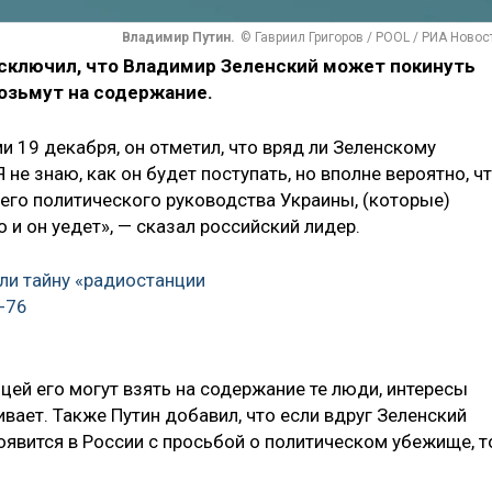
Владимир Путин.
© Гавриил Григоров / POOL / РИА Новос
сключил, что Владимир Зеленский может покинуть
 возьмут на содержание.
и 19 декабря, он отметил, что вряд ли Зеленскому
не знаю, как он будет поступать, но вполне вероятно, ч
шего политического руководства Украины, (которые)
о и он уедет», — сказал российский лидер.
ли тайну «радиостанции
-76
ицей его могут взять на содержание те люди, интересы
ает. Также Путин добавил, что если вдруг Зеленский
оявится в России с просьбой о политическом убежище, т