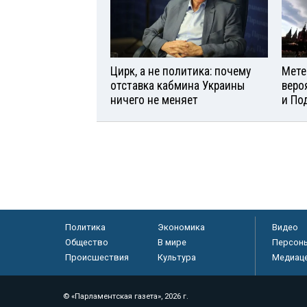
Цирк, а не политика: почему
Мете
отставка кабмина Украины
веро
ничего не меняет
и По
Политика
Экономика
Видео
Общество
В мире
Персон
Происшествия
Культура
Медиац
© «Парламентская газета», 2026 г.