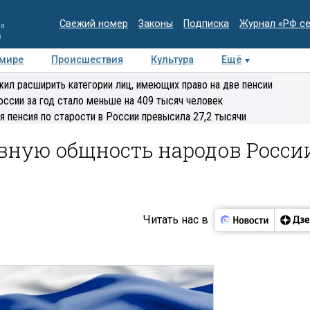
Свежий номер
Законы
Подписка
Журнал «РФ с
ия
и
 мире
Происшествия
Культура
Ещё
Медиацентр
Интервью
Колумнисты
Делова
ил расширить категории лиц, имеющих право на две пенсии
эксперт
оссии за год стало меньше на 409 тысяч человек
я пенсия по старости в России превысила 27,2 тысячи
вную общность народов Росси
Читать нас в