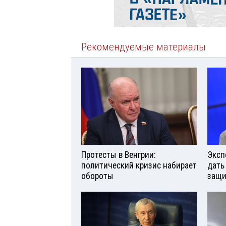
Рекомендуемые материалы
Протесты в Венгрии:
Эксп
политический кризис набирает
дать
обороты
защи