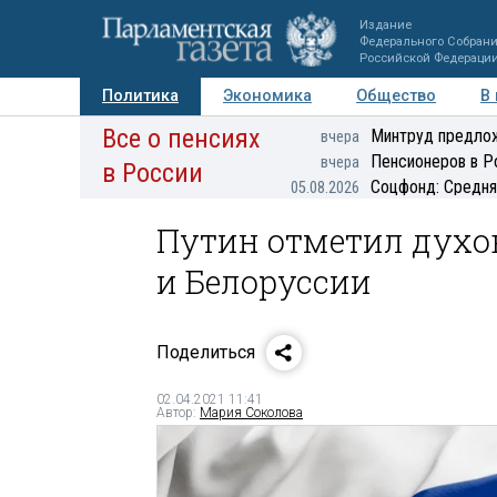
Издание
Федерального Собран
Российской Федераци
Политика
Экономика
Общество
В
Все о пенсиях
Фото
Авторы
Персоны
Мнения
Регионы
Минтруд предлож
вчера
Пенсионеров в Р
вчера
в России
Соцфонд: Средня
05.08.2026
Путин отметил духо
и Белоруссии
Поделиться
02.04.2021 11:41
Автор:
Мария Соколова