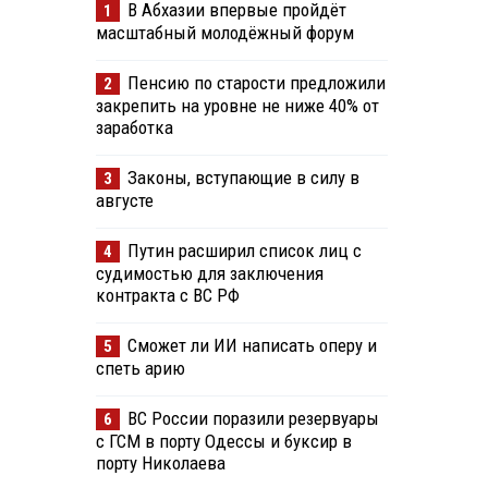
В Абхазии впервые пройдёт
1
масштабный молодёжный форум
Пенсию по старости предложили
2
закрепить на уровне не ниже 40% от
заработка
Законы, вступающие в силу в
3
августе
Путин расширил список лиц с
4
судимостью для заключения
контракта с ВС РФ
Сможет ли ИИ написать оперу и
5
спеть арию
ВС России поразили резервуары
6
с ГСМ в порту Одессы и буксир в
порту Николаева