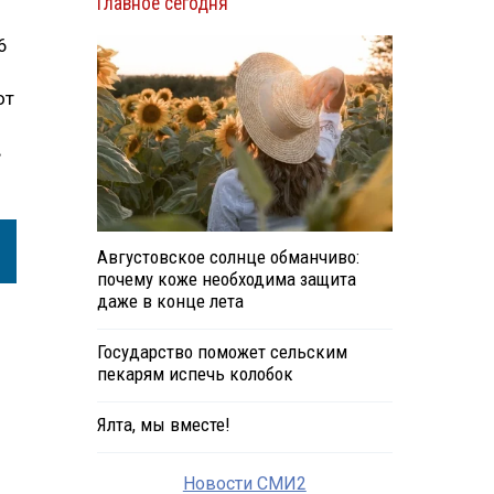
Главное сегодня
6
от
в
Августовское солнце обманчиво:
почему коже необходима защита
даже в конце лета
Государство поможет сельским
пекарям испечь колобок
Ялта, мы вместе!
Новости СМИ2