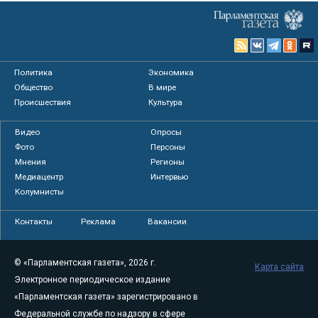
Политика
Экономика
Общество
В мире
Происшествия
Культура
Видео
Опросы
Фото
Персоны
Мнения
Регионы
Медиацентр
Интервью
Колумнисты
Контакты
Реклама
Вакансии
© «Парламентская газета», 2026 г.
Карта сайта
Электронное периодическое издание
«Парламентская газета» зарегистрировано в
Федеральной службе по надзору в сфере