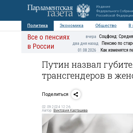
Издание
Федерального Собран
Российской Федераци
Политика
Экономика
Общество
В
Все о пенсиях
Фото
Авторы
Персоны
Мнения
Регионы
Соцфонд: Средня
вчера
Пенсию по стар
два дня назад
в России
Как изменятся п
01.08.2026
Путин назвал губит
трансгендеров в жен
Поделиться
02.09.2024 12:26
Автор:
Виктория Карташева