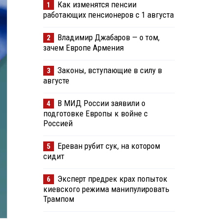
Как изменятся пенсии
1
работающих пенсионеров с 1 августа
Владимир Джабаров — о том,
2
зачем Европе Армения
Законы, вступающие в силу в
3
августе
В МИД России заявили о
4
подготовке Европы к войне с
Россией
Ереван рубит сук, на котором
5
сидит
Эксперт предрек крах попыток
6
киевского режима манипулировать
Трампом