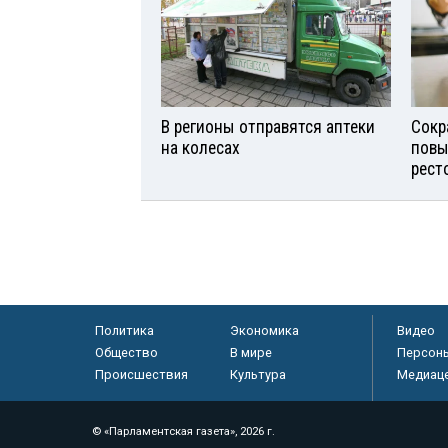
В регионы отправятся аптеки
Сокр
на колесах
повы
рест
Политика
Экономика
Видео
Общество
В мире
Персон
Происшествия
Культура
Медиац
© «Парламентская газета», 2026 г.