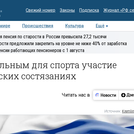
Свежий номер
Законы
Подписка
Журнал «РФ с
ия
и
 мире
Происшествия
Культура
Ещё
Медиацентр
Интервью
Колумнисты
Делова
я пенсия по старости в России превысила 27,2 тысячи
эксперт
ости предложили закрепить на уровне не ниже 40% от заработка
енсии работающих пенсионеров с 1 августа
ельным для спорта участие
ских состязаниях
Читать нас в
Источник:
Kremlin