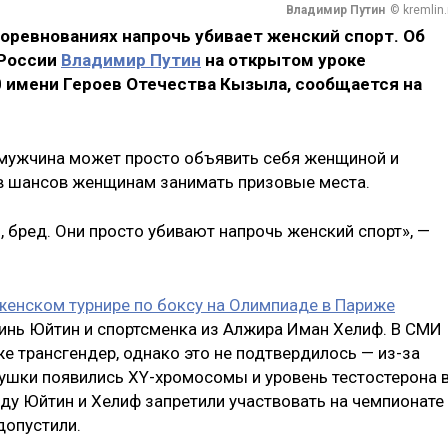
Владимир Путин
© kremlin.
оревнованиях напрочь убивает женский спорт. Об
 России
Владимир Путин
на открытом уроке
0 имени Героев Отечества Кызыла, сообщается на
 мужчина может просто объявить себя женщиной и
ав шансов женщинам занимать призовые места.
 бред. Они просто убивают напрочь женский спорт», —
женском турнире по боксу на Олимпиаде в Париже
инь Юйтин и спортсменка из Алжира Иман Хелиф. В СМИ
е трансгендер, однако это не подтвердилось — из-за
вушки появились XY-хромосомы и уровень тестостерона 
оду Юйтин и Хелиф запретили участвовать на чемпионате
допустили.