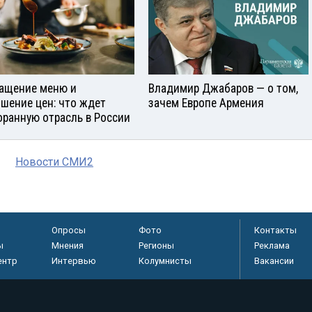
ащение меню и
Владимир Джабаров — о том,
шение цен: что ждет
зачем Европе Армения
оранную отрасль в России
Новости СМИ2
Опросы
Фото
Контакты
ы
Мнения
Регионы
Реклама
ентр
Интервью
Колумнисты
Вакансии