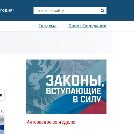
егодня»
Госдума
Совет Федерации
я
Авто
Недвижимость
Технологии
иза
.ru
Интересное за неделю