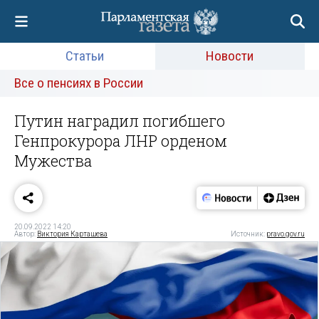
Статьи
Новости
Все о пенсиях в России
Путин наградил погибшего
Генпрокурора ЛНР орденом
Мужества
20.09.2022 14:20
Автор:
Виктория Карташева
Источник:
pravo.gov.ru