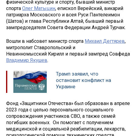
физической культуре и спорту, бывший министр
спорта
Олег Матыцин
, епископ Верейский, викарий
патриарха Московского и всея Руси Пантелеимон
(Шатов) и глава Республики Алтай, бывший первый
зампредседателя Совета Федерации Андрей Турчак.
Вошли в набсовет министр спорта
Михаил Дегтярев
,
митрополит Ставропольский и
Невинномысский Кирилл и первый зампред Совфеда
Владимир Якушев
.
Трамп заявил, что
остановит конфликт на
Украине
Фонд «Защитники Отечества» был образован в апреле
2023 года с целью персонального социального
сопровождения участников СВО, а также семей
погибших военных. Он помогает с получением
медицинской и социальной реабилитации, лекарств,
психологической помощи, технических средств