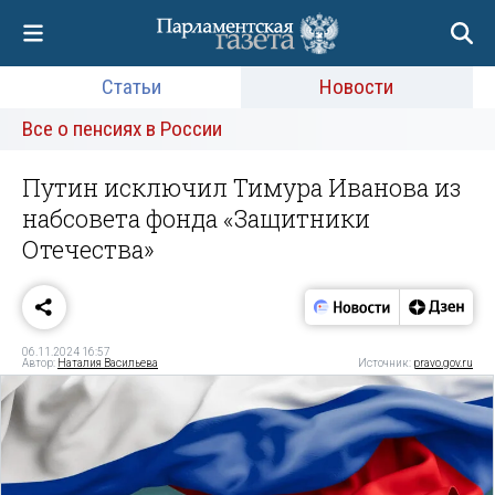
Статьи
Новости
Все о пенсиях в России
Путин исключил Тимура Иванова из
набсовета фонда «Защитники
Отечества»
06.11.2024 16:57
Автор:
Наталия Васильева
Источник:
pravo.gov.ru