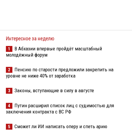
Интересное за неделю
В Абхазии впервые пройдёт масштабный
1
молодёжный форум
Пенсию по старости предложили закрепить на
2
уровне не ниже 40% от заработка
Законы, вступающие в силу в августе
3
Путин расширил список лиц с судимостью для
4
заключения контракта с ВС РФ
Сможет ли ИИ написать оперу и спеть арию
5