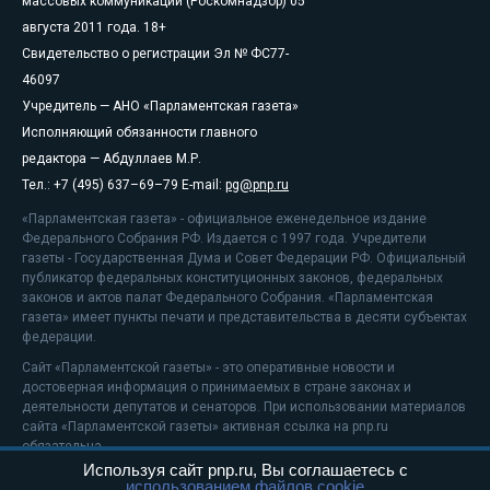
массовых коммуникаций (Роскомнадзор) 05
августа 2011 года. 18+
Свидетельство о регистрации Эл № ФС77-
46097
Учредитель — АНО «Парламентская газета»
Исполняющий обязанности главного
редактора — Абдуллаев М.Р.
Тел.: +7 (495) 637–69–79 E-mail:
pg@pnp.ru
«Парламентская газета» - официальное еженедельное издание
Федерального Собрания РФ. Издается с 1997 года. Учредители
газеты - Государственная Дума и Совет Федерации РФ. Официальный
публикатор федеральных конституционных законов, федеральных
законов и актов палат Федерального Собрания. «Парламентская
газета» имеет пункты печати и представительства в десяти субъектах
федерации.
Сайт «Парламентской газеты» - это оперативные новости и
достоверная информация о принимаемых в стране законах и
деятельности депутатов и сенаторов. При использовании материалов
сайта «Парламентской газеты» активная ссылка на pnp.ru
обязательна.
Используя сайт pnp.ru, Вы соглашаетесь с
На информационном ресурсе применяются
рекомендательные
использованием файлов cookie