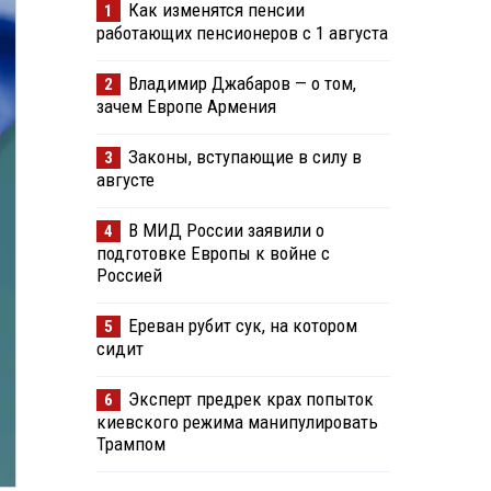
Как изменятся пенсии
1
работающих пенсионеров с 1 августа
Владимир Джабаров — о том,
2
зачем Европе Армения
Законы, вступающие в силу в
3
августе
В МИД России заявили о
4
подготовке Европы к войне с
Россией
Ереван рубит сук, на котором
5
сидит
Эксперт предрек крах попыток
6
киевского режима манипулировать
Трампом