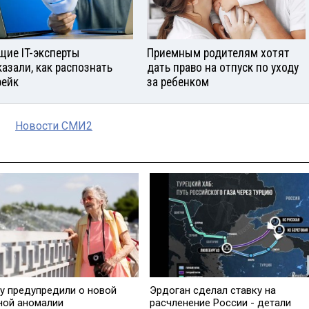
щие IT-эксперты
Приемным родителям хотят
казали, как распознать
дать право на отпуск по уходу
ейк
за ребенком
Новости СМИ2
у предупредили о новой
Эрдоган сделал ставку на
ной аномалии
расчленение России - детали