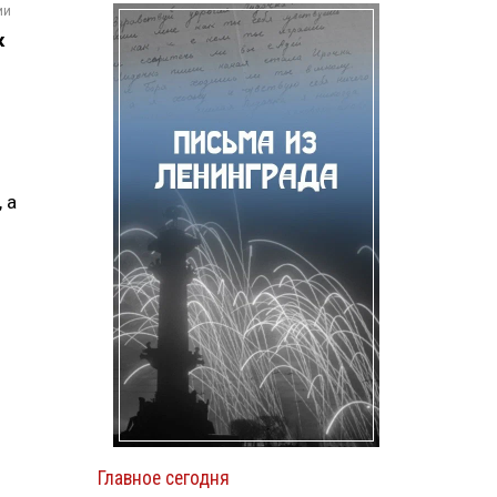
ии
к
 а
Главное сегодня