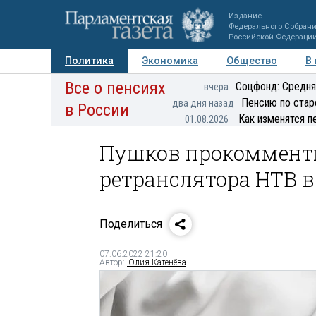
Издание
Федерального Собран
Российской Федераци
Политика
Экономика
Общество
В
Все о пенсиях
Фото
Авторы
Персоны
Мнения
Регионы
Соцфонд: Средня
вчера
Пенсию по стар
два дня назад
в России
Как изменятся п
01.08.2026
Пушков прокоммент
ретранслятора НТВ 
Поделиться
07.06.2022 21:20
Автор:
Юлия Катенёва