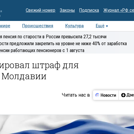
Свежий номер
Законы
Подписка
Журнал «РФ с
ия
и
 мире
Происшествия
Культура
Ещё
Медиацентр
Интервью
Колумнисты
Делова
я пенсия по старости в России превысила 27,2 тысячи
эксперт
ости предложили закрепить на уровне не ниже 40% от заработка
енсии работающих пенсионеров с 1 августа
ировал штраф для
в Молдавии
Читать нас в