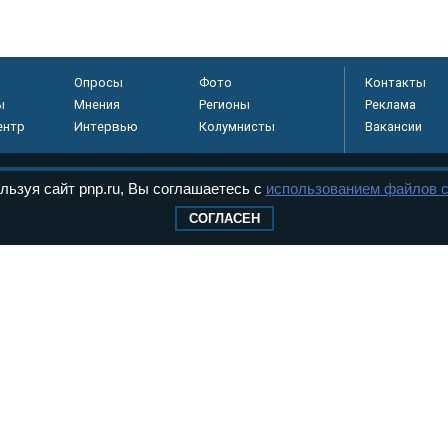
Опросы
Фото
Контакты
ы
Мнения
Регионы
Реклама
ентр
Интервью
Колумнисты
Вакансии
льзуя сайт pnp.ru, Вы соглашаетесь с
использованием файлов c
регистрировано в
СОГЛАСЕН
 технологий и
8+
.
дерального Собрания РФ. Издается с 1997 года. Учредители газеты - Государств
ктов палат Федерального Собрания. «Парламентская газета» имеет пункты печати
оверная информация о принимаемых в стране законах и деятельности депутатов и