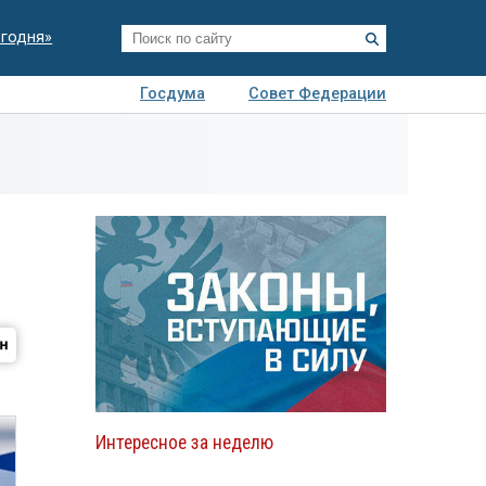
егодня»
Госдума
Совет Федерации
я
Авто
Недвижимость
Технологии
иза
Интересное за неделю