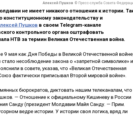
Алексей Пушков
© Пресс-служба Совета Федерац
лдавии не имеет никакого отношения к истории. Та
о конституционному законодательству и
лексей Пушков
в своем Telegram-канале
ского контрольного органа оштрафовать
ала НТВ за термин Великая Отечественная война.
е 9 мая как Дня Победы в Великой Отечественной войне,
и стало несоблюдение закона о «запретной символике» и
ояснили в совете, указав, что «Великая Отечественная
 Союз фактически приписывал Второй мировой войне».
ымянных бюрократов, диктовать нашим телеканалам, что
Пушков. — Отношение к официальному Кишиневу в России
ения Санду (президент Молдавии Майя Санду. — Прим.
усорном ведре истории. У истории своя логика, вряд ли