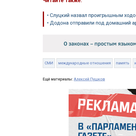
Читайте также:
• Слуцкий назвал проигрышным ходо
• Додона отправили под домашний ар
СМИ
международные отношения
память
Ещё материалы:
Алексей Пушков