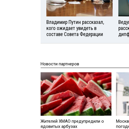
Владимир Путин рассказал,
Веду
кого ожидает увидеть в
расс
составе Совета Федерации
дипф
Новости партнеров
Жителей ХМАО предупредили о
Москв
ядовитых арбузах
погод