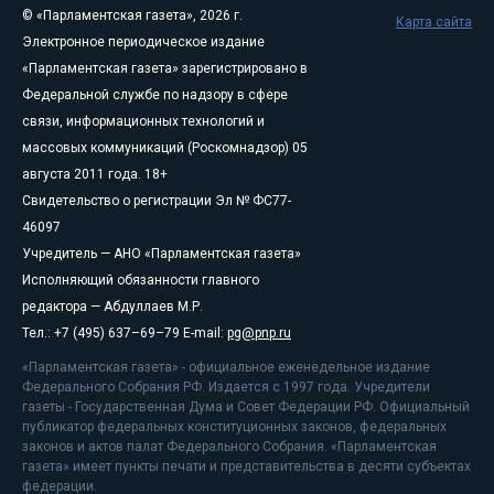
© «Парламентская газета», 2026 г.
Карта сайта
Электронное периодическое издание
«Парламентская газета» зарегистрировано в
Федеральной службе по надзору в сфере
связи, информационных технологий и
массовых коммуникаций (Роскомнадзор) 05
августа 2011 года. 18+
Свидетельство о регистрации Эл № ФС77-
46097
Учредитель — АНО «Парламентская газета»
Исполняющий обязанности главного
редактора — Абдуллаев М.Р.
Тел.: +7 (495) 637–69–79 E-mail:
pg@pnp.ru
«Парламентская газета» - официальное еженедельное издание
Федерального Собрания РФ. Издается с 1997 года. Учредители
газеты - Государственная Дума и Совет Федерации РФ. Официальный
публикатор федеральных конституционных законов, федеральных
законов и актов палат Федерального Собрания. «Парламентская
газета» имеет пункты печати и представительства в десяти субъектах
федерации.