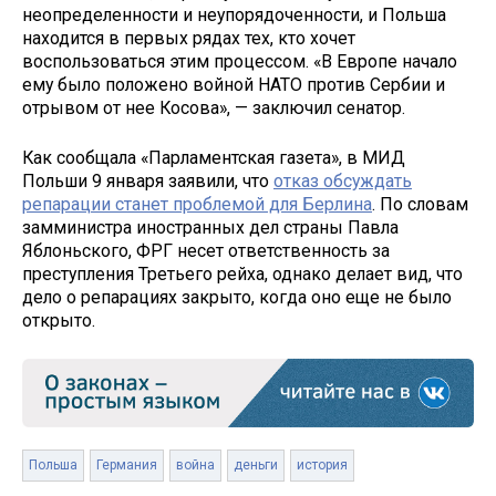
неопределенности и неупорядоченности, и Польша
находится в первых рядах тех, кто хочет
воспользоваться этим процессом. «В Европе начало
ему было положено войной НАТО против Сербии и
отрывом от нее Косова», — заключил сенатор.
Как сообщала «Парламентская газета», в МИД
Польши 9 января заявили, что
отказ обсуждать
репарации станет проблемой для Берлина
. По словам
замминистра иностранных дел страны Павла
Яблоньского, ФРГ несет ответственность за
преступления Третьего рейха, однако делает вид, что
дело о репарациях закрыто, когда оно еще не было
открыто.
Польша
Германия
война
деньги
история