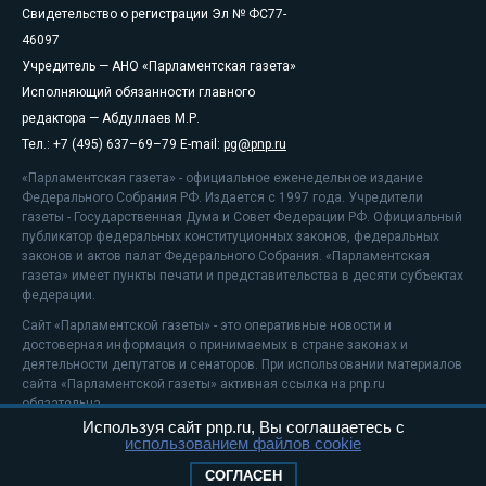
Свидетельство о регистрации Эл № ФС77-
46097
Учредитель — АНО «Парламентская газета»
Исполняющий обязанности главного
редактора — Абдуллаев М.Р.
Тел.: +7 (495) 637–69–79 E-mail:
pg@pnp.ru
«Парламентская газета» - официальное еженедельное издание
Федерального Собрания РФ. Издается с 1997 года. Учредители
газеты - Государственная Дума и Совет Федерации РФ. Официальный
публикатор федеральных конституционных законов, федеральных
законов и актов палат Федерального Собрания. «Парламентская
газета» имеет пункты печати и представительства в десяти субъектах
федерации.
Сайт «Парламентской газеты» - это оперативные новости и
достоверная информация о принимаемых в стране законах и
деятельности депутатов и сенаторов. При использовании материалов
сайта «Парламентской газеты» активная ссылка на pnp.ru
обязательна.
Используя сайт pnp.ru, Вы соглашаетесь с
На информационном ресурсе применяются
рекомендательные
использованием файлов cookie
технологии
Положение о защите персональных данных
СОГЛАСЕН