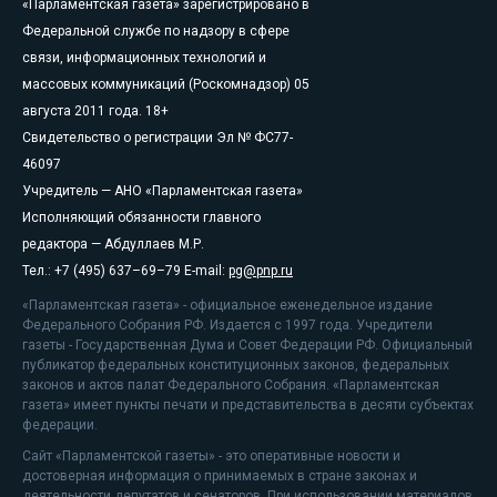
«Парламентская газета» зарегистрировано в
Федеральной службе по надзору в сфере
связи, информационных технологий и
массовых коммуникаций (Роскомнадзор) 05
августа 2011 года. 18+
Свидетельство о регистрации Эл № ФС77-
46097
Учредитель — АНО «Парламентская газета»
Исполняющий обязанности главного
редактора — Абдуллаев М.Р.
Тел.: +7 (495) 637–69–79 E-mail:
pg@pnp.ru
«Парламентская газета» - официальное еженедельное издание
Федерального Собрания РФ. Издается с 1997 года. Учредители
газеты - Государственная Дума и Совет Федерации РФ. Официальный
публикатор федеральных конституционных законов, федеральных
законов и актов палат Федерального Собрания. «Парламентская
газета» имеет пункты печати и представительства в десяти субъектах
федерации.
Сайт «Парламентской газеты» - это оперативные новости и
достоверная информация о принимаемых в стране законах и
деятельности депутатов и сенаторов. При использовании материалов