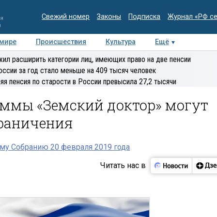
Свежий номер
Законы
Подписка
Журнал «РФ с
ия
и
 мире
Происшествия
Культура
Ещё
Медиацентр
Интервью
Колумнисты
Делова
ил расширить категории лиц, имеющих право на две пенсии
эксперт
оссии за год стало меньше на 409 тысяч человек
яя пенсия по старости в России превысила 27,2 тысячи
аммы «Земский доктор» могут
граничения
му Собранию 20 февраля 2019 года
Читать нас в