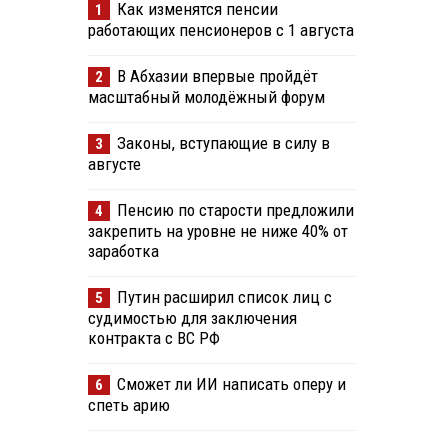
Как изменятся пенсии
1
работающих пенсионеров с 1 августа
В Абхазии впервые пройдёт
2
масштабный молодёжный форум
Законы, вступающие в силу в
3
августе
Пенсию по старости предложили
4
закрепить на уровне не ниже 40% от
заработка
Путин расширил список лиц с
5
судимостью для заключения
контракта с ВС РФ
Сможет ли ИИ написать оперу и
6
спеть арию