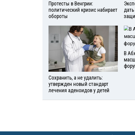
Протесты в Венгрии:
Эксп
политический кризис набирает
дать
обороты
защи
В Аб
мас
фору
Сохранить, а не удалить:
утвержден новый стандарт
лечения аденоидов у детей