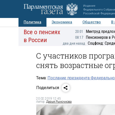
Издание
Федерального Собран
Российской Федераци
Политика
Экономика
Общество
В
Все о пенсиях
Фото
Авторы
Персоны
Мнения
Регионы
Минтруд предлож
20:01
Пенсионеров в Р
08:17
в России
Соцфонд: Средн
два дня назад
С участников прогр
снять возрастные о
Тема:
Послание президента Федерально
Поделиться
20.02.2019 12:45
Автор:
Дарья Рыночнова