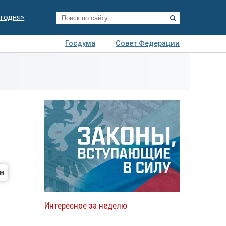
егодня»
Госдума
Совет Федерации
я
Авто
Недвижимость
Технологии
иза
Интересное за неделю