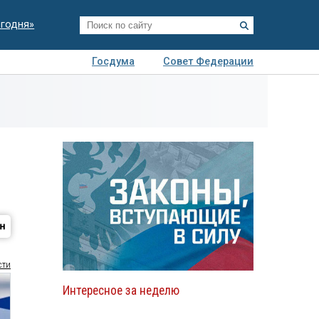
егодня»
Госдума
Совет Федерации
я
Авто
Недвижимость
Технологии
иза
сти
Интересное за неделю