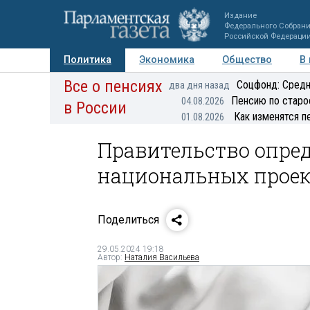
Издание
Федерального Собран
Российской Федераци
Политика
Экономика
Общество
В
Все о пенсиях
Фото
Авторы
Персоны
Мнения
Регионы
Соцфонд: Средн
два дня назад
Пенсию по старо
04.08.2026
в России
Как изменятся п
01.08.2026
Правительство опре
национальных проек
Поделиться
29.05.2024 19:18
Автор:
Наталия Васильева