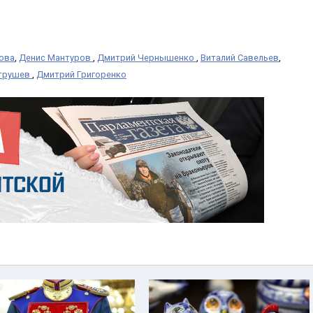
кова
,
Денис Мантуров
,
Дмитрий Чернышенко
,
Виталий Савельев
,
трушев
,
Дмитрий Григоренко