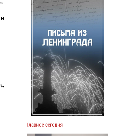
а»
 и
ед
Главное сегодня