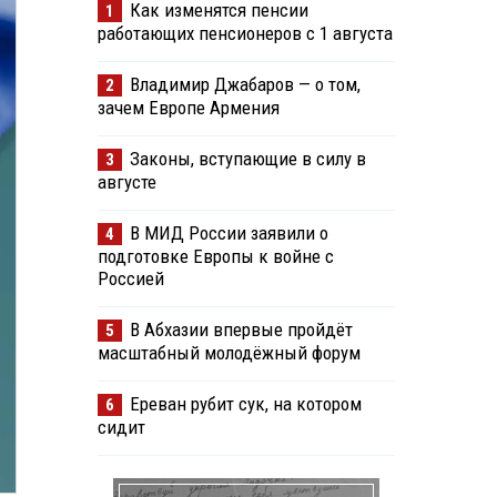
Как изменятся пенсии
1
работающих пенсионеров с 1 августа
Владимир Джабаров — о том,
2
зачем Европе Армения
Законы, вступающие в силу в
3
августе
В МИД России заявили о
4
подготовке Европы к войне с
Россией
В Абхазии впервые пройдёт
5
масштабный молодёжный форум
Ереван рубит сук, на котором
6
сидит