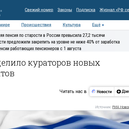
Свежий номер
Законы
Подписка
Журнал «РФ с
ия
и
 мире
Происшествия
Культура
Ещё
Медиацентр
Интервью
Колумнисты
Делова
яя пенсия по старости в России превысила 27,2 тысячи
эксперт
сти предложили закрепить на уровне не ниже 40% от заработка
енсии работающих пенсионеров с 1 августа
делило кураторов новых
тов
Читать нас в
Источник:
РИА Ново