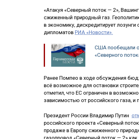
«Атакуя «Северный поток — 2», Вашин
сжиженный природный газ. Геополити
в экономику, дискредитирует лозунги 
дипломатов
РИА «Новости».
США пообещали о
«Северного поток
Ранее Помпео в ходе обсуждения бюдж
всё возможное для остановки строите
отметил, что ЕС ограничен в возможно
зависимостью от российского газа, и 
Президент России Владимир Путин
от
российского проекта «Северный поток
продаже в Европу сжиженного природн
газопровод «Северный поток — 2» как