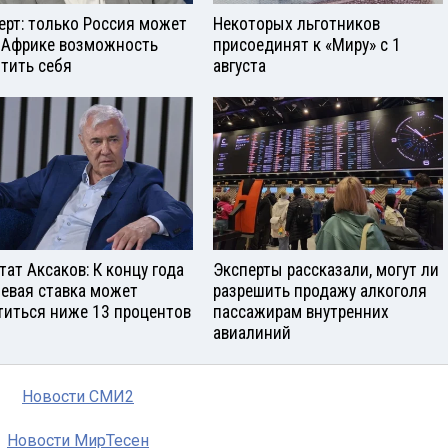
ерт: только Россия может
Некоторых льготников
 Африке возможность
присоединят к «Миру» с 1
тить себя
августа
тат Аксаков: К концу года
Эксперты рассказали, могут ли
евая ставка может
разрешить продажу алкоголя
титься ниже 13 процентов
пассажирам внутренних
авиалиний
Новости СМИ2
Новости МирТесен