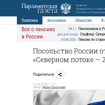
Издание
Федерального Собран
Российской Федераци
Политика
Экономика
Общество
В
Все о пенсиях
Фото
Авторы
Персоны
Мнения
Регионы
Пенсионеров в Р
08:17
Соцфонд: Средн
два дня назад
в России
Пенсию по старо
04.08.2026
Посольство России о
«Северном потоке — 
Поделиться
24.05.2018 11:12
Автор:
Дарья Рыночнова