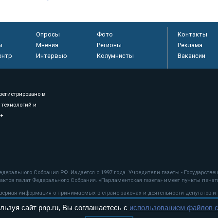
Опросы
Фото
Контакты
ы
Мнения
Регионы
Реклама
ентр
Интервью
Колумнисты
Вакансии
регистрировано в
 технологий и
8+
.
дерального Собрания РФ. Издается с 1997 года. Учредители газеты - Государств
ктов палат Федерального Собрания. «Парламентская газета» имеет пункты печати
оверная информация о принимаемых в стране законах и деятельности депутатов и
льзуя сайт pnp.ru, Вы соглашаетесь с
использованием файлов c
ехнологии