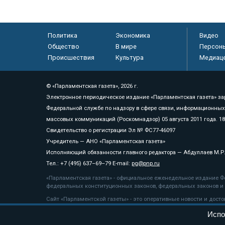
Политика
Экономика
Видео
Общество
В мире
Персон
Происшествия
Культура
Медиац
© «Парламентская газета», 2026 г.
Электронное периодическое издание «Парламентская газета» за
Федеральной службе по надзору в сфере связи, информационных
массовых коммуникаций (Роскомнадзор) 05 августа 2011 года. 1
Свидетельство о регистрации Эл № ФС77-46097
Учредитель — АНО «Парламентская газета»
Исполняющий обязанности главного редактора — Абдуллаев М.Р
Тел.: +7 (495) 637–69–79 E-mail:
pg@pnp.ru
«Парламентская газета» - официальное еженедельное издание Фе
федеральных конституционных законов, федеральных законов и а
Сайт «Парламентской газеты» - это оперативные новости и дост
«Парламентской газеты» активная ссылка на pnp.ru обязательна.
Испо
На информационном ресурсе применяются
рекомендательные т