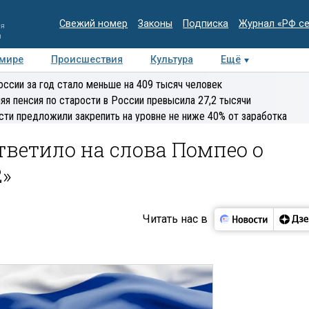
Свежий номер
Законы
Подписка
Журнал «РФ с
ия
и
 мире
Происшествия
Культура
Ещё
Медиацентр
Интервью
Колумнисты
Делова
оссии за год стало меньше на 409 тысяч человек
эксперт
яя пенсия по старости в России превысила 27,2 тысячи
сти предложили закрепить на уровне не ниже 40% от заработка
тветило на слова Помпео о
2»
Читать нас в