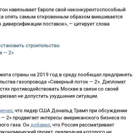
гтон навязывает Европе свой неконкурентоспособный
ка опять самым откровенным образом вмешивается
о диверсификации поставок», — цитирует слова
становить строительство
а — 2»
ета страны на 2019 год в среду пообещал предпринять
льства газопровода «Северный поток — 2». Дипломат
стях противодействовать Москве в связи со своей
призвал не допустить ухудшения ситуации.
мечал
, что лидер США Дональд Трамп при обсуждении
 — 2» продвигает интересы американского бизнеса по
ого газа. Он
добавил
, что Россия рассматривает
 экономический проект, реализация которого не