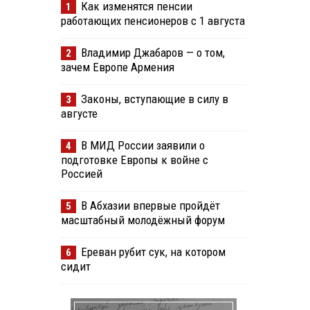
Как изменятся пенсии
1
работающих пенсионеров с 1 августа
Владимир Джабаров — о том,
2
зачем Европе Армения
Законы, вступающие в силу в
3
августе
В МИД России заявили о
4
подготовке Европы к войне с
Россией
В Абхазии впервые пройдёт
5
масштабный молодёжный форум
Ереван рубит сук, на котором
6
сидит