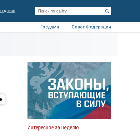
егодня»
Госдума
Совет Федерации
я
Авто
Недвижимость
Технологии
иза
Интересное за неделю