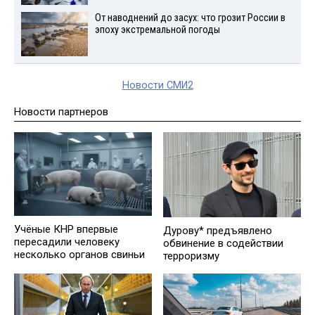
От наводнений до засух: что грозит России в
эпоху экстремальной погоды
Новости СМИ2
Новости партнеров
Учёные КНР впервые
Дурову* предъявлено
пересадили человеку
обвинение в содействии
несколько органов свиньи
терроризму