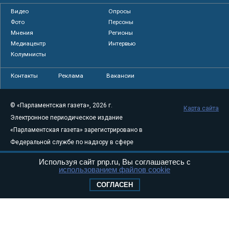
Видео
Опросы
Фото
Персоны
Мнения
Регионы
Медиацентр
Интервью
Колумнисты
Контакты
Реклама
Вакансии
© «Парламентская газета», 2026 г.
Карта сайта
Электронное периодическое издание
«Парламентская газета» зарегистрировано в
Федеральной службе по надзору в сфере
связи, информационных технологий и
Используя сайт pnp.ru, Вы соглашаетесь с
массовых коммуникаций (Роскомнадзор) 05
использованием файлов cookie
августа 2011 года. 18+
СОГЛАСЕН
Свидетельство о регистрации Эл № ФС77-
46097
Учредитель — АНО «Парламентская газета»
Исполняющий обязанности главного