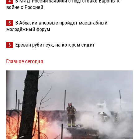
В МИД России заявили о подготовке Европы к
4
войне с Россией
В Абхазии впервые пройдёт масштабный
5
молодёжный форум
Ереван рубит сук, на котором сидит
6
Главное сегодня