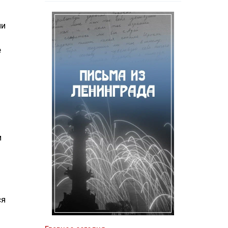
ии
е
и
ся