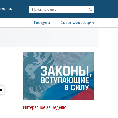
егодня»
Госдума
Совет Федерации
я
Авто
Недвижимость
Технологии
иза
Интересное за неделю