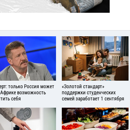
ерт: только Россия может
«Золотой стандарт»
 Африке возможность
поддержки студенческих
тить себя
семей заработает 1 сентября