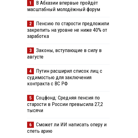
В Абхазии впервые пройдёт
1
масштабный молодёжный форум
Пенсию по старости предложили
2
закрепить на уровне не ниже 40% от
заработка
Законы, вступающие в силу в
3
августе
Путин расширил список лиц с
4
судимостью для заключения
контракта с ВС РФ
Соцфонд: Средняя пенсия по
5
старости в России превысила 27,2
тысячи
Сможет ли ИИ написать оперу и
6
спеть арию