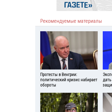
Рекомендуемые материалы
Протесты в Венгрии:
Эксп
политический кризис набирает
дать
обороты
защи