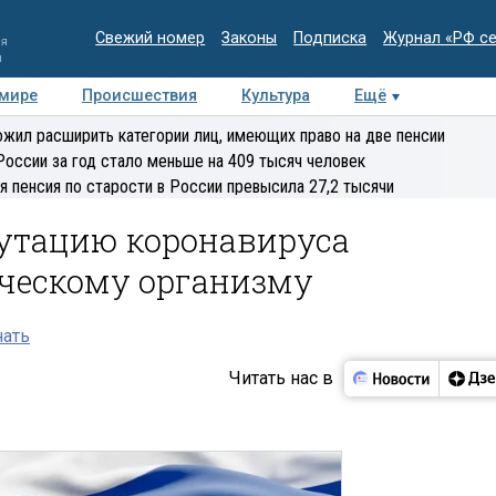
Свежий номер
Законы
Подписка
Журнал «РФ с
ия
и
 мире
Происшествия
Культура
Ещё
Медиацентр
Интервью
Колумнисты
Делова
жил расширить категории лиц, имеющих право на две пенсии
эксперт
России за год стало меньше на 409 тысяч человек
я пенсия по старости в России превысила 27,2 тысячи
утацию коронавируса
еческому организму
нать
Читать нас в