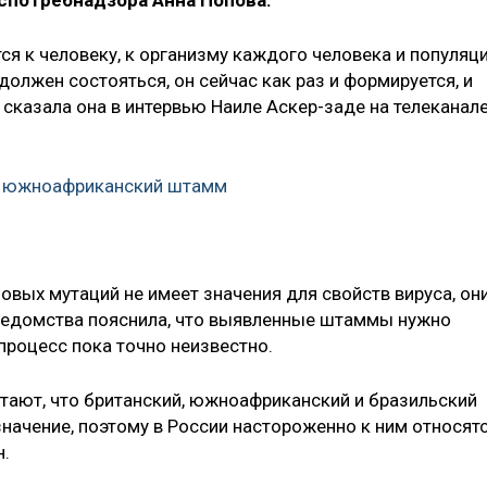
оспотребнадзора Анна Попова.
ся к человеку, к организму каждого человека и популяц
 должен состояться, он сейчас как раз и формируется, и
— сказала она в интервью Наиле Аскер-заде на телеканал
и южноафриканский штамм
овых мутаций не имеет значения для свойств вируса, он
 ведомства пояснила, что выявленные штаммы нужно
 процесс пока точно неизвестно.
итают, что британский, южноафриканский и бразильский
ачение, поэтому в России настороженно к ним относят
н.