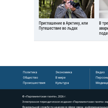
Приглашение в Арктику, или
В тр
Путешествие во льдах
авар
пода
Политика
Экономика
Видео
Общество
В мире
Персон
Происшествия
Культура
Медиац
© «Парламентская газета», 2026 г.
Электронное периодическое издание «Парламентская газета» за
Федеральной службе по надзору в сфере связи, информационных