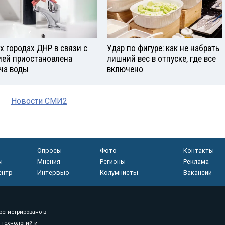
ех городах ДНР в связи с
Удар по фигуре: как не набрать
ией приостановлена
лишний вес в отпуске, где все
ча воды
включено
Новости СМИ2
Опросы
Фото
Контакты
ы
Мнения
Регионы
Реклама
ентр
Интервью
Колумнисты
Вакансии
регистрировано в
 технологий и