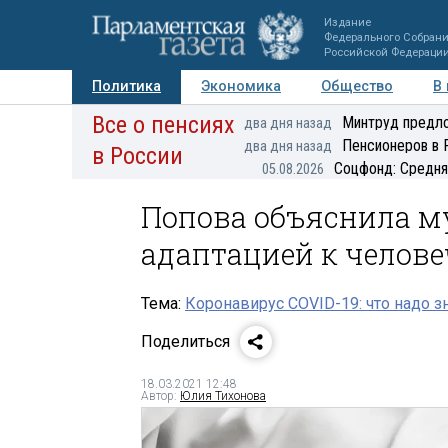
Издание
Федерального Собран
Российской Федераци
Политика
Экономика
Общество
В
Все о пенсиях
Фото
Авторы
Персоны
Мнения
Регионы
Минтруд предло
два дня назад
Пенсионеров в 
два дня назад
в России
Соцфонд: Средня
05.08.2026
Попова объяснила м
адаптацией к челов
Тема:
Коронавирус COVID-19: что надо з
Поделиться
18.03.2021 12:48
Автор:
Юлия Тихонова