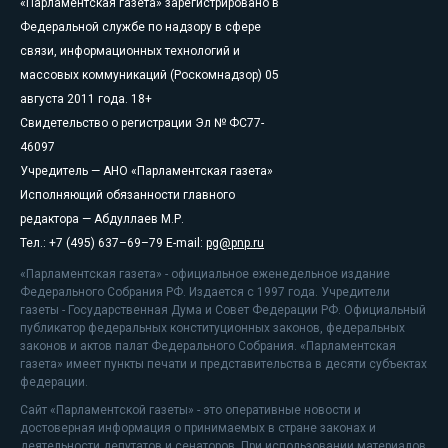
«Парламентская газета» зарегистрировано в
Федеральной службе по надзору в сфере
связи, информационных технологий и
массовых коммуникаций (Роскомнадзор) 05
августа 2011 года. 18+
Свидетельство о регистрации Эл № ФС77-
46097
Учредитель — АНО «Парламентская газета»
Исполняющий обязанности главного
редактора — Абдуллаев М.Р.
Тел.: +7 (495) 637–69–79 E-mail:
pg@pnp.ru
«Парламентская газета» - официальное еженедельное издание
Федерального Собрания РФ. Издается с 1997 года. Учредители
газеты - Государственная Дума и Совет Федерации РФ. Официальный
публикатор федеральных конституционных законов, федеральных
законов и актов палат Федерального Собрания. «Парламентская
газета» имеет пункты печати и представительства в десяти субъектах
федерации.
Сайт «Парламентской газеты» - это оперативные новости и
достоверная информация о принимаемых в стране законах и
деятельности депутатов и сенаторов. При использовании материалов