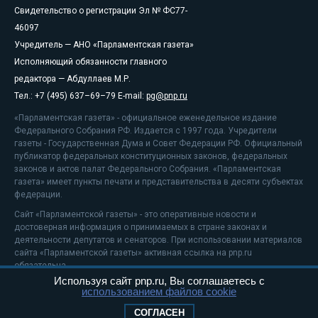
Свидетельство о регистрации Эл № ФС77-
46097
Учредитель — АНО «Парламентская газета»
Исполняющий обязанности главного
редактора — Абдуллаев М.Р.
Тел.: +7 (495) 637–69–79 E-mail:
pg@pnp.ru
«Парламентская газета» - официальное еженедельное издание
Федерального Собрания РФ. Издается с 1997 года. Учредители
газеты - Государственная Дума и Совет Федерации РФ. Официальный
публикатор федеральных конституционных законов, федеральных
законов и актов палат Федерального Собрания. «Парламентская
газета» имеет пункты печати и представительства в десяти субъектах
федерации.
Сайт «Парламентской газеты» - это оперативные новости и
достоверная информация о принимаемых в стране законах и
деятельности депутатов и сенаторов. При использовании материалов
сайта «Парламентской газеты» активная ссылка на pnp.ru
обязательна.
Используя сайт pnp.ru, Вы соглашаетесь с
На информационном ресурсе применяются
рекомендательные
использованием файлов cookie
технологии
Положение о защите персональных данных
СОГЛАСЕН