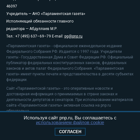
46097
Учредитель — АНО «Парламентская газета»
Исполняющий обязанности главного
редактора — Абдуллаев М.Р.
Тел.: +7 (495) 637–69–79 E-mail:
pg@pnp.ru
«Парламентская газета» - официальное еженедельное издание
Федерального Собрания РФ. Издается с 1997 года. Учредители
газеты - Государственная Дума и Совет Федерации РФ. Официальный
публикатор федеральных конституционных законов, федеральных
законов и актов палат Федерального Собрания. «Парламентская
газета» имеет пункты печати и представительства в десяти субъектах
федерации.
Сайт «Парламентской газеты» - это оперативные новости и
достоверная информация о принимаемых в стране законах и
деятельности депутатов и сенаторов. При использовании материалов
сайта «Парламентской газеты» активная ссылка на pnp.ru
обязательна.
Используя сайт pnp.ru, Вы соглашаетесь с
На информационном ресурсе применяются
рекомендательные
использованием файлов cookie
технологии
Положение о защите персональных данных
СОГЛАСЕН