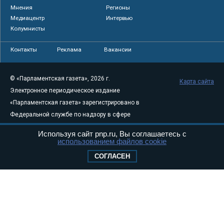
Мнения
Регионы
Медиацентр
Интервью
Колумнисты
Контакты
Реклама
Вакансии
© «Парламентская газета», 2026 г.
Карта сайта
Электронное периодическое издание
«Парламентская газета» зарегистрировано в
Федеральной службе по надзору в сфере
связи, информационных технологий и
Используя сайт pnp.ru, Вы соглашаетесь с
массовых коммуникаций (Роскомнадзор) 05
использованием файлов cookie
августа 2011 года. 18+
СОГЛАСЕН
Свидетельство о регистрации Эл № ФС77-
46097
Учредитель — АНО «Парламентская газета»
Исполняющий обязанности главного
редактора — Абдуллаев М.Р.
Тел.: +7 (495) 637–69–79 E-mail:
pg@pnp.ru