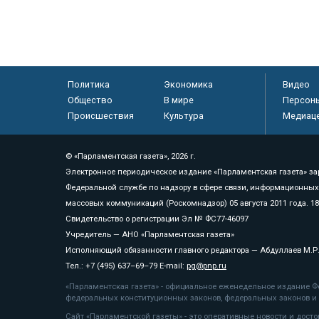
Политика
Экономика
Видео
Общество
В мире
Персон
Происшествия
Культура
Медиац
© «Парламентская газета», 2026 г.
Электронное периодическое издание «Парламентская газета» за
Федеральной службе по надзору в сфере связи, информационных
массовых коммуникаций (Роскомнадзор) 05 августа 2011 года. 1
Свидетельство о регистрации Эл № ФС77-46097
Учредитель — АНО «Парламентская газета»
Исполняющий обязанности главного редактора — Абдуллаев М.Р
Тел.: +7 (495) 637–69–79 E-mail:
pg@pnp.ru
«Парламентская газета» - официальное еженедельное издание Фе
федеральных конституционных законов, федеральных законов и а
Сайт «Парламентской газеты» - это оперативные новости и дост