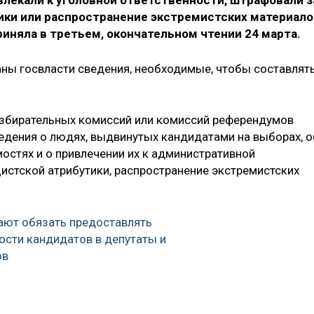
лекали к уголовной ответственности, штрафовали з
ки или распространение экстремистских материало
иняла в третьем, окончательном чтении 24 марта.
аны госвласти сведения, необходимые, чтобы составлят
избирательных комиссий или комиссий референдумов
едения о людях, выдвинутых кандидатами на выборах, о
остях и о привлечении их к административной
истской атрибутики, распространение экстремистских
ают обязать предоставлять
ости кандидатов в депутаты и
ов