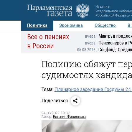
Издание
Федерального Собран
Российской Федераци
Политика
Экономика
Общество
В
Все о пенсиях
Фото
Авторы
Персоны
Мнения
Регионы
Минтруд предлож
вчера
Пенсионеров в Р
вчера
в России
Соцфонд: Средня
05.08.2026
Полицию обяжут пе
судимостях кандида
Тема:
Пленарное заседание Госдумы 24 
Поделиться
24.03.2021 13:37
Автор:
Евгения Филиппова