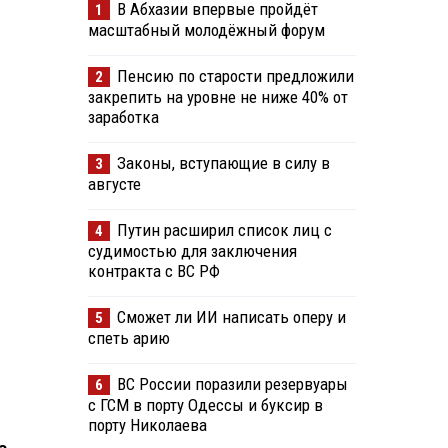
В Абхазии впервые пройдёт
1
масштабный молодёжный форум
Пенсию по старости предложили
2
закрепить на уровне не ниже 40% от
заработка
Законы, вступающие в силу в
3
августе
Путин расширил список лиц с
4
судимостью для заключения
контракта с ВС РФ
Сможет ли ИИ написать оперу и
5
спеть арию
ВС России поразили резервуары
6
с ГСМ в порту Одессы и буксир в
порту Николаева