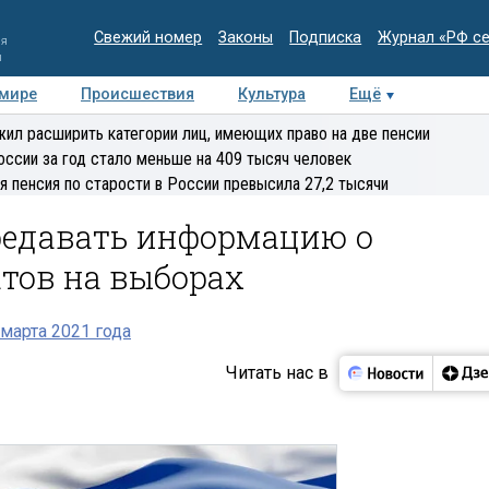
Свежий номер
Законы
Подписка
Журнал «РФ с
ия
и
 мире
Происшествия
Культура
Ещё
Медиацентр
Интервью
Колумнисты
Делова
ил расширить категории лиц, имеющих право на две пенсии
эксперт
оссии за год стало меньше на 409 тысяч человек
я пенсия по старости в России превысила 27,2 тысячи
редавать информацию о
тов на выборах
марта 2021 года
Читать нас в