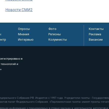
Новости СМИ2
Опросы
Фото
Контакты
ы
Мнения
Регионы
Реклама
ентр
Интервью
Колумнисты
Вакансии
регистрировано в
 технологий и
8+
.
дерального Собрания РФ. Издается с 1997 года. Учредители газеты - Государств
ктов палат Федерального Собрания. «Парламентская газета» имеет пункты печати
оверная информация о принимаемых в стране законах и деятельности депутатов и