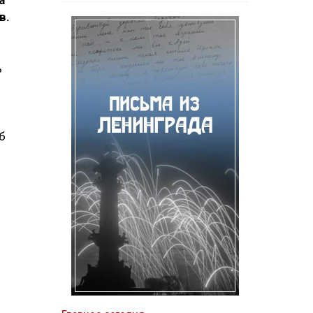
а
в.
ь
б