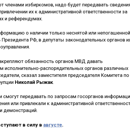
т членами избиркомов, надо будет передавать сведени
привлечении их к административной ответственности за
ах и референдумах.
нформацию о наличии только неснятой или непогашенно
 Президента РФ, в депутаты законодательных органов и
оуправления.
закрепляют обязанность органов МВД давать
 исполнительно-распорядительных органов различных
седатели, сказал заместителя председателя Комитета по
рупции
Николай Рыжак
.
ии смогут передавать по запросам госорганов информац
ения или привлекали к административной ответственност
и демонстраций.
вступают в силу в
августе
.