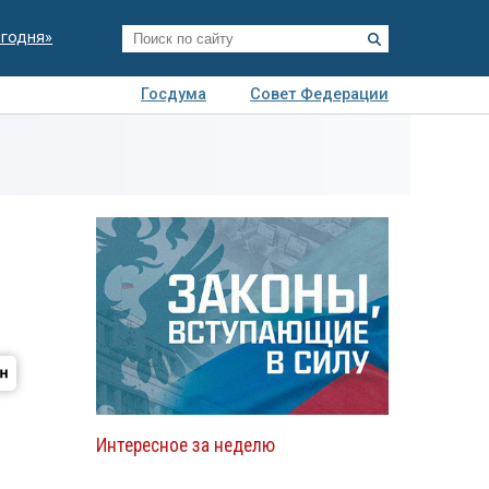
егодня»
Госдума
Совет Федерации
я
Авто
Недвижимость
Технологии
иза
Интересное за неделю