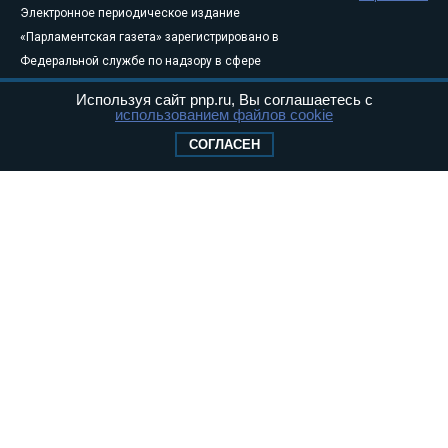
Электронное периодическое издание
«Парламентская газета» зарегистрировано в
Федеральной службе по надзору в сфере
связи, информационных технологий и
Используя сайт pnp.ru, Вы соглашаетесь с
массовых коммуникаций (Роскомнадзор) 05
использованием файлов cookie
августа 2011 года. 18+
СОГЛАСЕН
Свидетельство о регистрации Эл № ФС77-
46097
Учредитель — АНО «Парламентская газета»
Исполняющий обязанности главного
редактора — Абдуллаев М.Р.
Тел.: +7 (495) 637–69–79 E-mail:
pg@pnp.ru
«Парламентская газета» - официальное еженедельное издание
Федерального Собрания РФ. Издается с 1997 года. Учредители
газеты - Государственная Дума и Совет Федерации РФ. Официальный
публикатор федеральных конституционных законов, федеральных
законов и актов палат Федерального Собрания. «Парламентская
газета» имеет пункты печати и представительства в десяти субъектах
федерации.
Сайт «Парламентской газеты» - это оперативные новости и