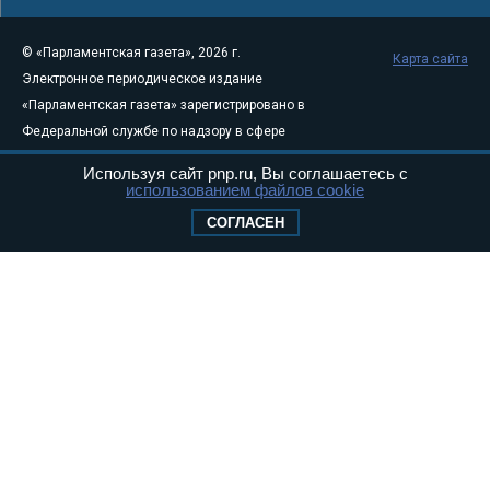
© «Парламентская газета», 2026 г.
Карта сайта
Электронное периодическое издание
«Парламентская газета» зарегистрировано в
Федеральной службе по надзору в сфере
связи, информационных технологий и
Используя сайт pnp.ru, Вы соглашаетесь с
массовых коммуникаций (Роскомнадзор) 05
использованием файлов cookie
августа 2011 года. 18+
СОГЛАСЕН
Свидетельство о регистрации Эл № ФС77-
46097
Учредитель — АНО «Парламентская газета»
Исполняющий обязанности главного
редактора — Абдуллаев М.Р.
Тел.: +7 (495) 637–69–79 E-mail:
pg@pnp.ru
«Парламентская газета» - официальное еженедельное издание
Федерального Собрания РФ. Издается с 1997 года. Учредители
газеты - Государственная Дума и Совет Федерации РФ. Официальный
публикатор федеральных конституционных законов, федеральных
законов и актов палат Федерального Собрания. «Парламентская