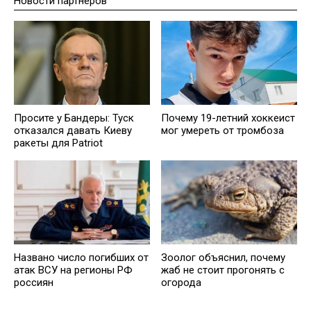
Новости партнеров
Просите у Бандеры: Туск
Почему 19-летний хоккеист
отказался давать Киеву
мог умереть от тромбоза
ракеты для Patriot
Названо число погибших от
Зоолог объяснил, почему
атак ВСУ на регионы РФ
жаб не стоит прогонять с
россиян
огорода