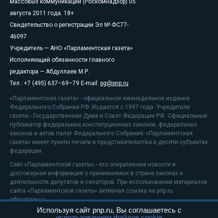
массовых коммуникаций (Роскомнадзор) 05
августа 2011 года. 18+
Свидетельство о регистрации Эл № ФС77-
46097
Учредитель — АНО «Парламентская газета»
Исполняющий обязанности главного
редактора — Абдуллаев М.Р.
Тел.: +7 (495) 637–69–79 E-mail:
pg@pnp.ru
«Парламентская газета» - официальное еженедельное издание
Федерального Собрания РФ. Издается с 1997 года. Учредители
газеты - Государственная Дума и Совет Федерации РФ. Официальный
публикатор федеральных конституционных законов, федеральных
законов и актов палат Федерального Собрания. «Парламентская
газета» имеет пункты печати и представительства в десяти субъектах
федерации.
Сайт «Парламентской газеты» - это оперативные новости и
достоверная информация о принимаемых в стране законах и
деятельности депутатов и сенаторов. При использовании материалов
сайта «Парламентской газеты» активная ссылка на pnp.ru
обязательна.
Используя сайт pnp.ru, Вы соглашаетесь с
На информационном ресурсе применяются
рекомендательные
использованием файлов cookie