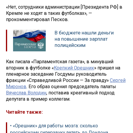
«Нет, сотрудники администрации [Президента РФ] в
Кремле не ходят в таких футболках», —
прокомментировал Песков.
В бюджете нашли деньги
на повышение зарплат
полицейским
Как писала «Парламентская газета», в минувший
вторник в футболке «
Крепкий Орешник
» пришел на
пленарное заседание Госдумы руководитель
фракции «Справедливой России — За правду»
Сергей
Миронов
. Его образ оценил председатель палаты
Вячеслав Володин
, поставив креативный подход
депутата в пример коллегам.
Читайте также:
• «Орешник» для работы мозга: сколько
российскому гиперзвуку лететь до Лондона