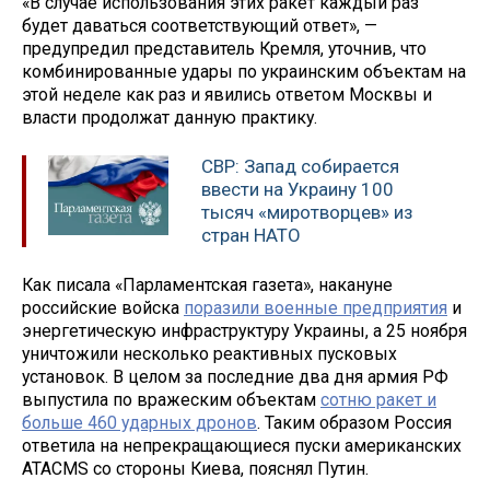
«В случае использования этих ракет каждый раз
будет даваться соответствующий ответ», —
предупредил представитель Кремля, уточнив, что
комбинированные удары по украинским объектам на
этой неделе как раз и явились ответом Москвы и
власти продолжат данную практику.
СВР: Запад собирается
ввести на Украину 100
тысяч «миротворцев» из
стран НАТО
Как писала «Парламентская газета», накануне
российские войска
поразили военные предприятия
и
энергетическую инфраструктуру Украины, а 25 ноября
уничтожили несколько реактивных пусковых
установок. В целом за последние два дня армия РФ
выпустила по вражеским объектам
сотню ракет и
больше 460 ударных дронов
. Таким образом Россия
ответила на непрекращающиеся пуски американских
ATACMS со стороны Киева, пояснял Путин.