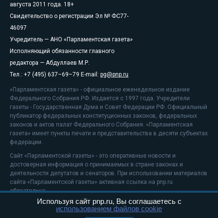
августа 2011 года. 18+
Свидетельство о регистрации Эл № ФС77-
46097
Учредитель — АНО «Парламентская газета»
Исполняющий обязанности главного
редактора — Абдуллаев М.Р.
Тел.: +7 (495) 637–69–79 E-mail:
pg@pnp.ru
«Парламентская газета» - официальное еженедельное издание
Федерального Собрания РФ. Издается с 1997 года. Учредители
газеты - Государственная Дума и Совет Федерации РФ. Официальный
публикатор федеральных конституционных законов, федеральных
законов и актов палат Федерального Собрания. «Парламентская
газета» имеет пункты печати и представительства в десяти субъектах
федерации.
Сайт «Парламентской газеты» - это оперативные новости и
достоверная информация о принимаемых в стране законах и
деятельности депутатов и сенаторов. При использовании материалов
сайта «Парламентской газеты» активная ссылка на pnp.ru
обязательна.
Используя сайт pnp.ru, Вы соглашаетесь с
На информационном ресурсе применяются
рекомендательные
использованием файлов cookie
технологии