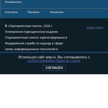
Колумнисты
Контакты
Реклама
Вакансии
© «Парламентская газета», 2026 г.
Карта сайта
Электронное периодическое издание
«Парламентская газета» зарегистрировано в
Федеральной службе по надзору в сфере
связи, информационных технологий и
массовых коммуникаций (Роскомнадзор) 05
Используя сайт pnp.ru, Вы соглашаетесь с
использованием файлов cookie
августа 2011 года. 18+
Свидетельство о регистрации Эл № ФС77-
СОГЛАСЕН
46097
Учредитель — АНО «Парламентская газета»
Исполняющий обязанности главного
редактора — Абдуллаев М.Р.
Тел.: +7 (495) 637–69–79 E-mail:
pg@pnp.ru
«Парламентская газета» - официальное еженедельное издание
Федерального Собрания РФ. Издается с 1997 года. Учредители