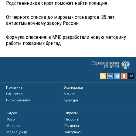
Родственников сирот поможет найти полиция
От черного списка до мировых стандартов: 25 лет
антиотмывочному закону России
Формула спасения: в МЧС разработали новую методику
работы пожарных бригад
Политика
Экономика
Общество
В мире
Происшествия
Культура
Видео
Опросы
Фото
Персоны
Мнения
Регионы
Медиацентр
Интервью