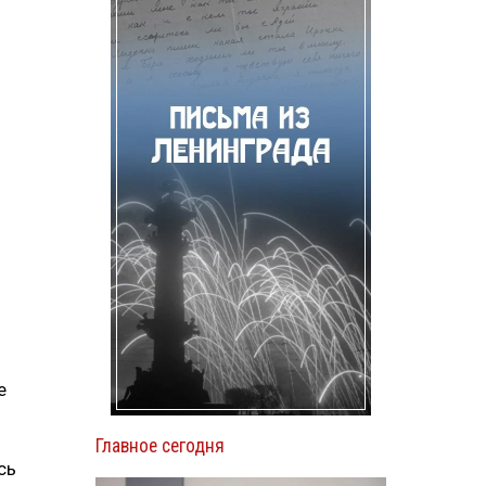
е
.
Главное сегодня
сь