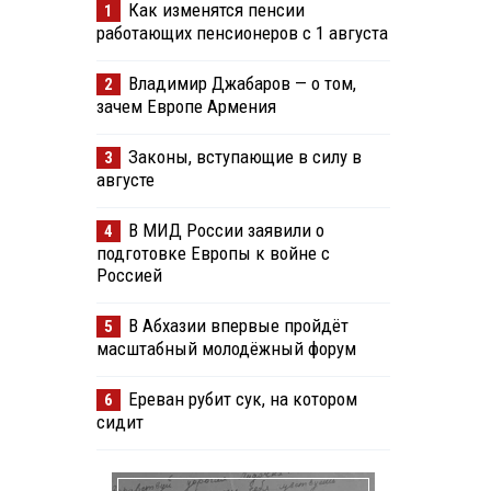
Как изменятся пенсии
1
работающих пенсионеров с 1 августа
Владимир Джабаров — о том,
2
зачем Европе Армения
Законы, вступающие в силу в
3
августе
В МИД России заявили о
4
подготовке Европы к войне с
Россией
В Абхазии впервые пройдёт
5
масштабный молодёжный форум
Ереван рубит сук, на котором
6
сидит