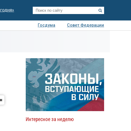
егодня»
Госдума
Совет Федерации
я
Авто
Недвижимость
Технологии
иза
Интересное за неделю