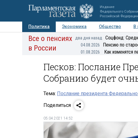
Издание
Федерального Собран
Российской Федераци
Политика
Экономика
Общество
В
Все о пенсиях
Фото
Авторы
Персоны
Мнения
Регионы
Соцфонд: Средн
два дня назад
Пенсию по старо
04.08.2026
в России
Как изменятся п
01.08.2026
Песков: Послание Пр
Собранию будет оч
Тема:
Послание президента Федерально
Поделиться
05.04.2021 14:52