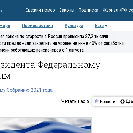
Свежий номер
Законы
Подписка
Журнал «РФ с
ия
и
 мире
Происшествия
Культура
Ещё
Медиацентр
Интервью
Колумнисты
Делова
яя пенсия по старости в России превысила 27,2 тысячи
эксперт
сти предложили закрепить на уровне не ниже 40% от заработка
енсии работающих пенсионеров с 1 августа
езидента Федеральному
ным
му Собранию 2021 года
Читать нас в