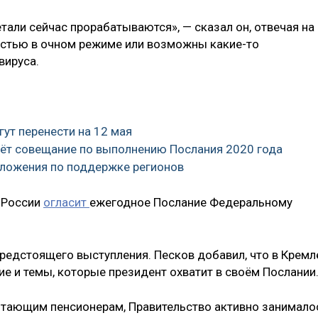
али сейчас прорабатываются», — сказал он, отвечая на
остью в очном режиме или возможны какие-то
вируса.
гут перенести на 12 мая
дёт совещание по выполнению Послания 2020 года
едложения по поддержке регионов
 России
огласит
ежегодное Послание Федеральному
 предстоящего выступления. Песков добавил, что в Кремл
е и темы, которые президент охватит в своём Послании
отающим пенсионерам, Правительство активно занимало