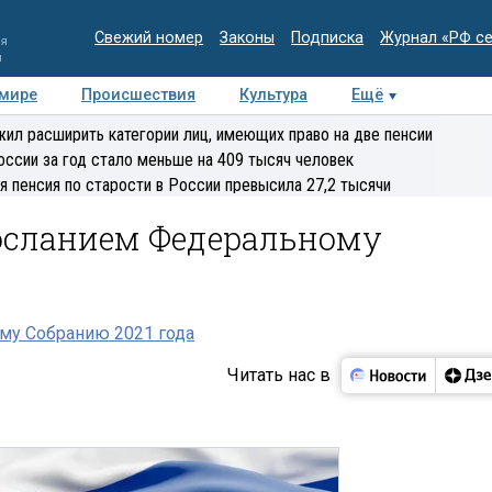
Свежий номер
Законы
Подписка
Журнал «РФ с
ия
и
 мире
Происшествия
Культура
Ещё
Медиацентр
Интервью
Колумнисты
Делова
ил расширить категории лиц, имеющих право на две пенсии
эксперт
оссии за год стало меньше на 409 тысяч человек
я пенсия по старости в России превысила 27,2 тысячи
осланием Федеральному
му Собранию 2021 года
Читать нас в