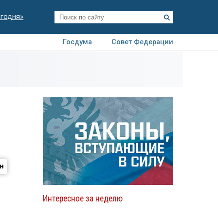
егодня»
Госдума
Совет Федерации
я
Авто
Недвижимость
Технологии
иза
Интересное за неделю