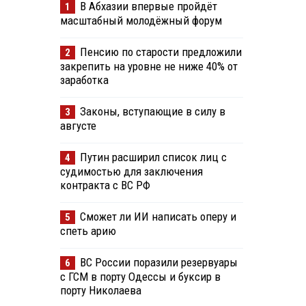
В Абхазии впервые пройдёт
1
масштабный молодёжный форум
Пенсию по старости предложили
2
закрепить на уровне не ниже 40% от
заработка
Законы, вступающие в силу в
3
августе
Путин расширил список лиц с
4
судимостью для заключения
контракта с ВС РФ
Сможет ли ИИ написать оперу и
5
спеть арию
ВС России поразили резервуары
6
с ГСМ в порту Одессы и буксир в
порту Николаева