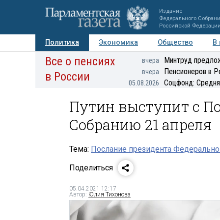
Издание
Федерального Собран
Российской Федераци
Политика
Экономика
Общество
В
Все о пенсиях
Фото
Авторы
Персоны
Мнения
Регионы
Минтруд предлож
вчера
Пенсионеров в Р
вчера
в России
Соцфонд: Средня
05.08.2026
Путин выступит с П
Собранию 21 апреля
Тема:
Послание президента Федерально
Поделиться
05.04.2021 12:17
Автор:
Юлия Тихонова