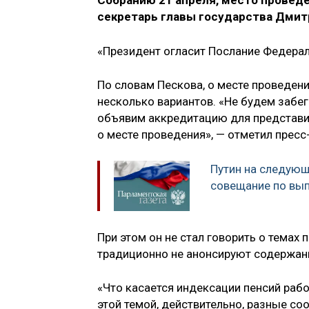
Собранию 21 апреля, место провед
секретарь главы государства Дмит
«Президент огласит Послание Федерал
По словам Пескова, о месте проведен
несколько вариантов. «Не будем забе
объявим аккредитацию для представи
о месте проведения», — отметил пресс
Путин на следующ
совещание по вы
При этом он не стал говорить о темах
традиционно не анонсируют содержани
«Что касается индексации пенсий раб
этой темой, действительно, разные со