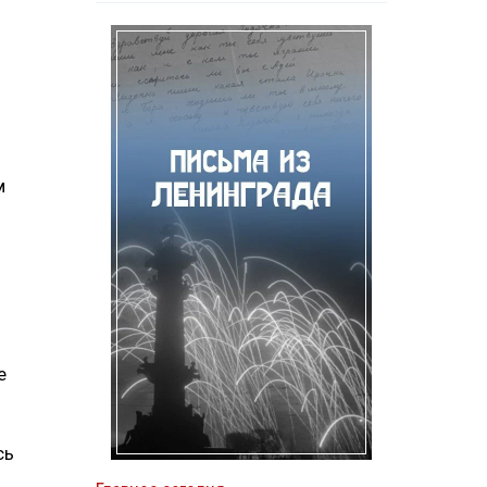
м
е
.
сь