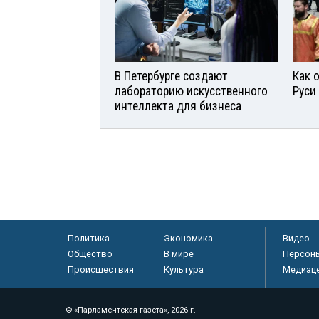
В Петербурге создают
Как 
лабораторию искусственного
Руси
интеллекта для бизнеса
Политика
Экономика
Видео
Общество
В мире
Персон
Происшествия
Культура
Медиац
© «Парламентская газета», 2026 г.