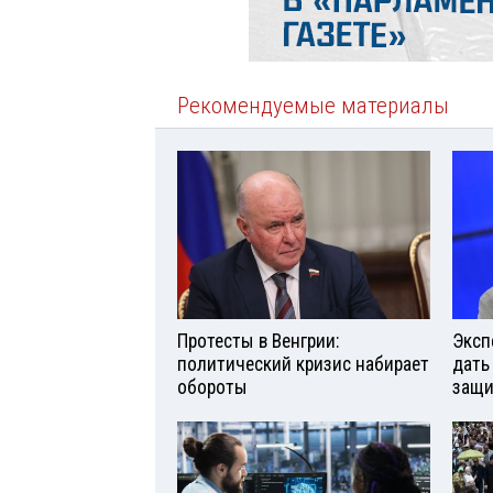
Рекомендуемые материалы
Протесты в Венгрии:
Эксп
политический кризис набирает
дать
обороты
защи