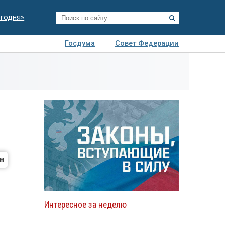
егодня»
Госдума
Совет Федерации
я
Авто
Недвижимость
Технологии
иза
Интересное за неделю