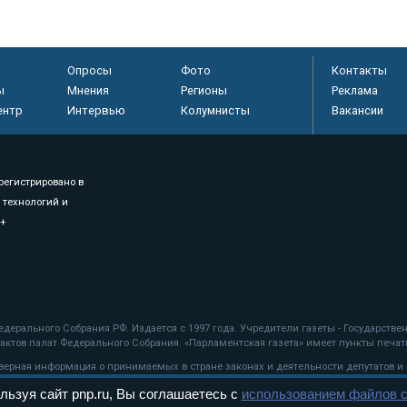
Опросы
Фото
Контакты
ы
Мнения
Регионы
Реклама
ентр
Интервью
Колумнисты
Вакансии
регистрировано в
 технологий и
8+
.
дерального Собрания РФ. Издается с 1997 года. Учредители газеты - Государств
ктов палат Федерального Собрания. «Парламентская газета» имеет пункты печати
оверная информация о принимаемых в стране законах и деятельности депутатов и
льзуя сайт pnp.ru, Вы соглашаетесь с
использованием файлов c
ехнологии