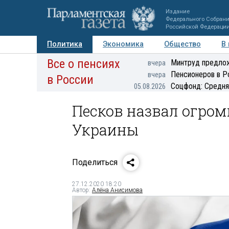
Издание
Федерального Собран
Российской Федераци
Политика
Экономика
Общество
В
Все о пенсиях
Фото
Авторы
Персоны
Мнения
Регионы
Минтруд предлож
вчера
Пенсионеров в Р
вчера
в России
Соцфонд: Средня
05.08.2026
Песков назвал огро
Украины
Поделиться
27.12.2020 18:20
Автор:
Алёна Анисимова