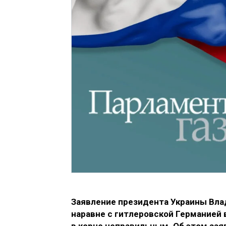
Заявление президента Украины Вла
наравне с гитлеровской Германией 