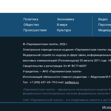
Политика
Экономика
Видео
Общество
В мире
Персон
Происшествия
Культура
Медиац
© «Парламентская газета», 2026 г.
Электронное периодическое издание «Парламентская газета» за
Федеральной службе по надзору в сфере связи, информационных
массовых коммуникаций (Роскомнадзор) 05 августа 2011 года. 1
Свидетельство о регистрации Эл № ФС77-46097
Учредитель — АНО «Парламентская газета»
Исполняющий обязанности главного редактора — Абдуллаев М.Р
Тел.: +7 (495) 637–69–79 E-mail:
pg@pnp.ru
«Парламентская газета» - официальное еженедельное издание Фе
федеральных конституционных законов, федеральных законов и а
Сайт «Парламентской газеты» - это оперативные новости и дост
«Парламентской газеты» активная ссылка на pnp.ru обязательна.
Испо
На информационном ресурсе применяются
рекомендательные т