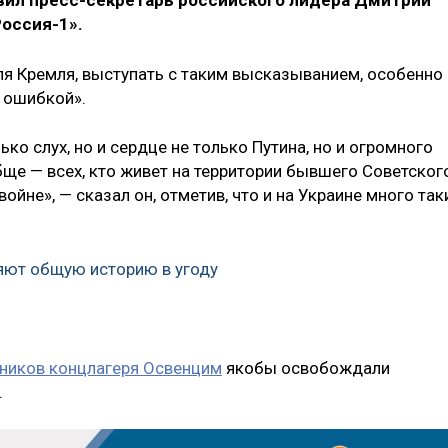
явил пресс-секретарь российского лидера Дмитрий
Россия-1».
я Кремля, выступать с таким высказыванием, особенно 
 ошибкой».
ько слух, но и сердце не только Путина, но и огромного
бще — всех, кто живет на территории бывшего Советског
войне», — сказал он, отметив, что и на Украине много так
яют общую историю в угоду
ников концлагеря Освенцим
якобы освобождали
.