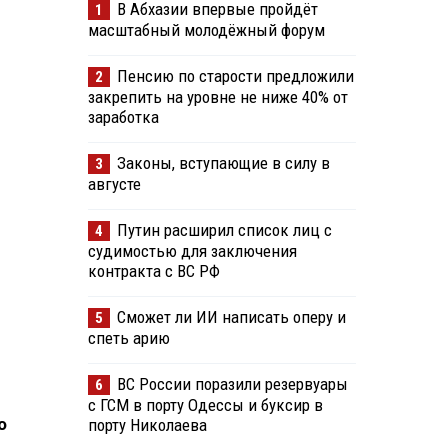
В Абхазии впервые пройдёт
1
масштабный молодёжный форум
Пенсию по старости предложили
2
закрепить на уровне не ниже 40% от
заработка
Законы, вступающие в силу в
3
августе
Путин расширил список лиц с
4
судимостью для заключения
контракта с ВС РФ
Сможет ли ИИ написать оперу и
5
спеть арию
ВС России поразили резервуары
6
с ГСМ в порту Одессы и буксир в
о
порту Николаева