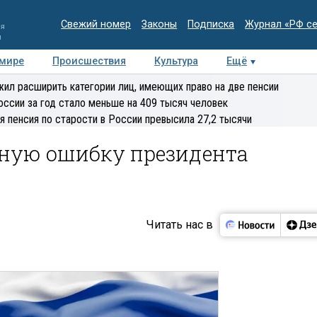
Свежий номер
Законы
Подписка
Журнал «РФ с
ия
и
 мире
Происшествия
Культура
Ещё
Медиацентр
Интервью
Колумнисты
Делова
ил расширить категории лиц, имеющих право на две пенсии
эксперт
оссии за год стало меньше на 409 тысяч человек
я пенсия по старости в России превысила 27,2 тысячи
мную ошибку президента
Читать нас в