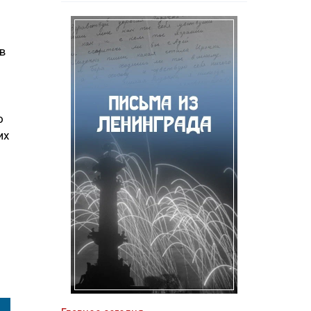
в
о
их