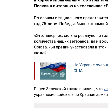
в корне неправильным. Об этом за
Песков в интервью на телеканале «
По словам официального представител
год 75-летия Победы, было «огромной
«Это, наверное, сильно резануло не тол
количества наших ветеранов, да и воо
Союза, чьи предки участвовали в этой 
людей.
На Украине очерн
США
Ранее Зеленский также заявлял, что
уз
украинские войска, а не Красная армия