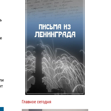
ь
е
ли
нт
Главное сегодня