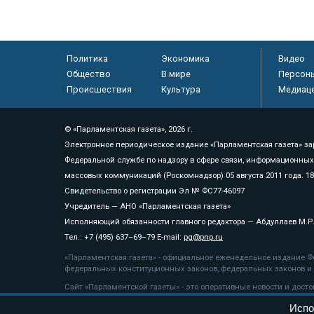
Политика
Экономика
Видео
Общество
В мире
Персон
Происшествия
Культура
Медиац
© «Парламентская газета», 2026 г.
Электронное периодическое издание «Парламентская газета» за
Федеральной службе по надзору в сфере связи, информационных
массовых коммуникаций (Роскомнадзор) 05 августа 2011 года. 1
Свидетельство о регистрации Эл № ФС77-46097
Учредитель — АНО «Парламентская газета»
Исполняющий обязанности главного редактора — Абдуллаев М.Р
Тел.: +7 (495) 637–69–79 E-mail:
pg@pnp.ru
«Парламентская газета» - официальное еженедельное издание Фе
федеральных конституционных законов, федеральных законов и а
Сайт «Парламентской газеты» - это оперативные новости и дост
«Парламентской газеты» активная ссылка на pnp.ru обязательна.
Испо