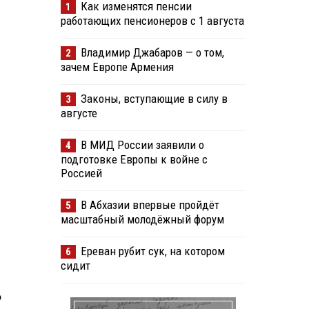
Как изменятся пенсии
1
работающих пенсионеров с 1 августа
Владимир Джабаров — о том,
2
зачем Европе Армения
Законы, вступающие в силу в
3
августе
В МИД России заявили о
4
подготовке Европы к войне с
Россией
В Абхазии впервые пройдёт
5
масштабный молодёжный форум
Ереван рубит сук, на котором
6
сидит
о