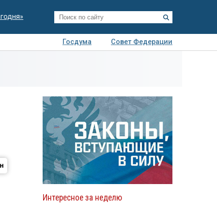
егодня»
Госдума
Совет Федерации
я
Авто
Недвижимость
Технологии
иза
Интересное за неделю