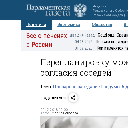
Издание
Федерального Собран
Российской Федераци
Политика
Экономика
Общество
В
Все о пенсиях
Фото
Авторы
Персоны
Мнения
Регионы
Соцфонд: Средн
два дня назад
Пенсию по старо
04.08.2026
в России
Как изменятся п
01.08.2026
Перепланировку можн
согласия соседей
Тема:
Пленарное заседание Госдумы 6 
Поделиться
06.12.2018 12:00
Автор:
Мария Соколова