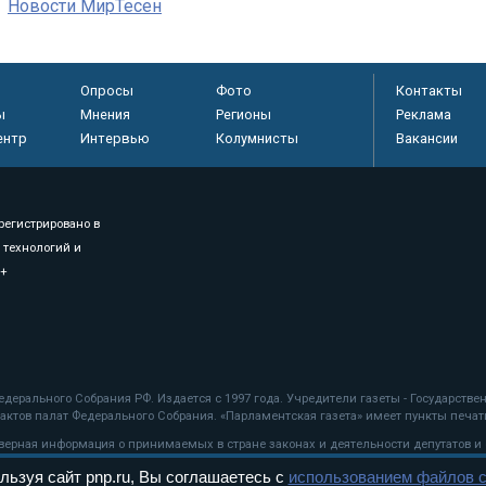
Новости МирТесен
Опросы
Фото
Контакты
ы
Мнения
Регионы
Реклама
ентр
Интервью
Колумнисты
Вакансии
регистрировано в
 технологий и
8+
.
дерального Собрания РФ. Издается с 1997 года. Учредители газеты - Государств
ктов палат Федерального Собрания. «Парламентская газета» имеет пункты печати
оверная информация о принимаемых в стране законах и деятельности депутатов и
льзуя сайт pnp.ru, Вы соглашаетесь с
использованием файлов c