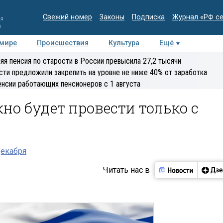
Свежий номер
Законы
Подписка
Журнал «РФ с
ия
и
 мире
Происшествия
Культура
Ещё
Медиацентр
Интервью
Колумнисты
Делова
яя пенсия по старости в России превысила 27,2 тысячи
эксперт
сти предложили закрепить на уровне не ниже 40% от заработка
енсии работающих пенсионеров с 1 августа
о будет провести только с
декабря
Читать нас в