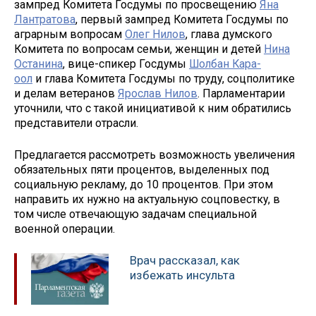
зампред Комитета Госдумы по просвещению
Яна
Лантратова
, первый зампред Комитета Госдумы по
аграрным вопросам
Олег Нилов
, глава думского
Комитета по вопросам семьи, женщин и детей
Нина
Останина
, вице-спикер Госдумы
Шолбан Кара-
оол
и глава Комитета Госдумы по труду, соцполитике
и делам ветеранов
Ярослав Нилов
. Парламентарии
уточнили, что с такой инициативой к ним обратились
представители отрасли.
Предлагается рассмотреть возможность увеличения
обязательных пяти процентов, выделенных под
социальную рекламу, до 10 процентов. При этом
направить их нужно на актуальную соцповестку, в
том числе отвечающую задачам специальной
военной операции.
Врач рассказал, как
избежать инсульта