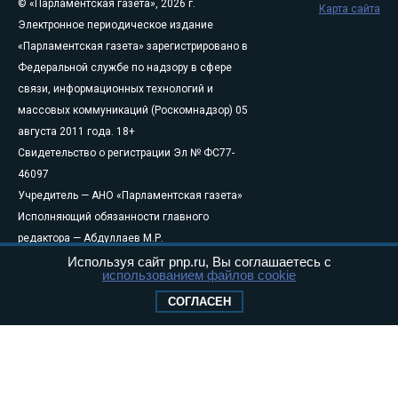
© «Парламентская газета», 2026 г.
Карта сайта
Электронное периодическое издание
«Парламентская газета» зарегистрировано в
Федеральной службе по надзору в сфере
связи, информационных технологий и
массовых коммуникаций (Роскомнадзор) 05
августа 2011 года. 18+
Свидетельство о регистрации Эл № ФС77-
46097
Учредитель — АНО «Парламентская газета»
Исполняющий обязанности главного
редактора — Абдуллаев М.Р.
Тел.: +7 (495) 637–69–79 E-mail:
pg@pnp.ru
Используя сайт pnp.ru, Вы соглашаетесь с
использованием файлов cookie
«Парламентская газета» - официальное еженедельное издание
СОГЛАСЕН
Федерального Собрания РФ. Издается с 1997 года. Учредители
газеты - Государственная Дума и Совет Федерации РФ. Официальный
публикатор федеральных конституционных законов, федеральных
законов и актов палат Федерального Собрания. «Парламентская
газета» имеет пункты печати и представительства в десяти субъектах
федерации.